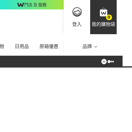
門店 及 服務
0
登入
我的購物袋
物
日用品
原箱優惠
品牌