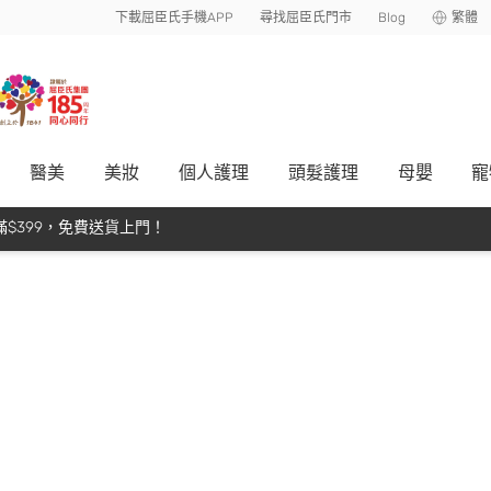
下載屈臣氏手機APP
尋找屈臣氏門市
Blog
繁體
醫美
美妝
個人護理
頭髮護理
母嬰
寵
$399，免費送貨上門！