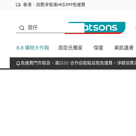
香港．消費淨值滿HK$399免運費
立即成為易賞錢會員盡享獨家優惠
首次APP下單買滿$450 輸入 NEWAPP 即減$50
生蠔BB
屈仔
8.8 購物大作戰
屈臣氏獨家
保健
美肌護膚
免運費門市取貨，滿$250 合作自取點自取免運費，淨額消費滿