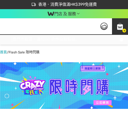
首次APP下單買滿$450 輸入 NEWAPP 即減$50
立即成為易賞錢會員盡享獨家優惠
香港．消費淨值滿HK$399免運費
門店 及 服務
0
免運費門市取貨，滿$250 合作自取點自取免運費，淨額消費滿$399，免費送貨上門！
首頁
/
Flash Sale 限時閃購