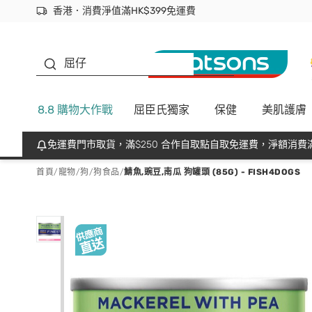
香港．消費淨值滿HK$399免運費
立即成為易賞錢會員盡享獨家優惠
首次APP下單買滿$450 輸入 NEWAPP 即減$50
生蠔BB
屈仔
8.8 購物大作戰
屈臣氏獨家
保健
美肌護膚
免運費門市取貨，滿$250 合作自取點自取免運費，淨額消費滿
首頁
/
寵物
/
狗
/
狗食品
/
鯖魚,豌豆,南瓜 狗罐頭 (85G) - FISH4DOGS