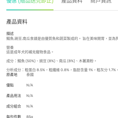
優惠 (贈品送完即止)
產品資料
商戶資訊
產品資料
描述
鯖魚,豌豆,南瓜食譜是由優質魚和蔬菜製成的。 旨在美味開胃，並
營養
這是成年犬的補充寵物食品。
成分：鯖魚 (50%)、豌豆 (8%)、南瓜 (8%)、木薯澱粉。
分析成分：粗蛋白 8.5%，粗纖維 0.8%，脂肪含量 1%，粗灰分 1.7%
原產地
泰國
優點
N/A
產品用法
N/A
成分組合
N/A
每包件數
85g