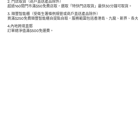
2. 門店取貨（商戶直送產品除外）
超過160間門市滿$50免費店取，選取「特快門店取貨」最快30分鐘可取貨。
3. 順豐智能櫃（受衛生署條例規管或商戶直送產品除外）
買滿$250免費順豐智能櫃自提點自取，服務範圍包括香港島、九龍、新界、各
4.內地跨境直郵
訂單總淨值滿$500免運費。