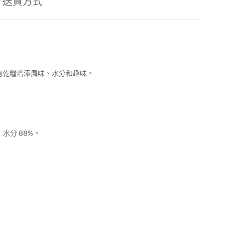
送貨方式
為狗乾糧增添風味、水分和趣味。
，水分 88%。