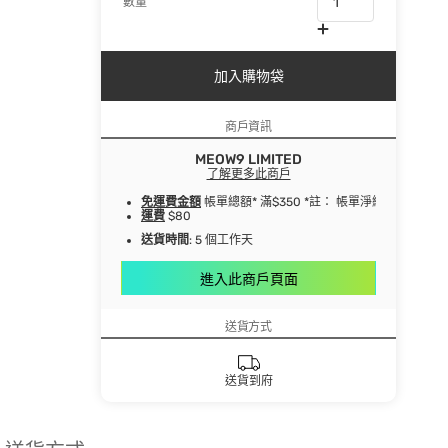
數量
加入購物袋
商戶資訊
MEOW9 LIMITED
了解更多此商戶
免運費金額
帳單總額* 滿$350 *註： 帳單淨總額指扣
運費
$80
送貨時間
: 5 個工作天
進入此商戶頁面
送貨方式
送貨到府