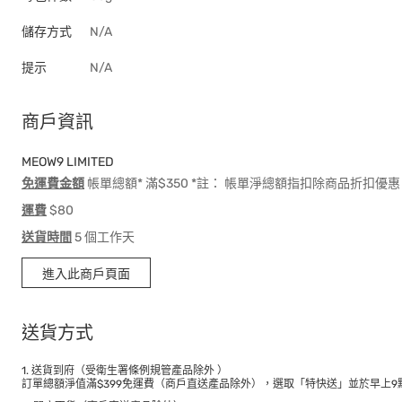
儲存方式
N/A
提示
N/A
商戶資訊
MEOW9 LIMITED
免運費金額
帳單總額* 滿$350 *註： 帳單淨總額指扣除商品折扣
運費
$80
送貨時間
5 個工作天
進入此商戶頁面
送貨方式
1. 送貨到府（受衛生署條例規管產品除外 ）
訂單總額淨值滿$399免運費（商戶直送產品除外），選取「特快送」並於早上9點