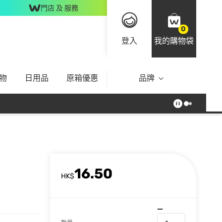
門店 及 服務
0
登入
我的購物袋
物
日用品
原箱優惠
品牌
16.50
HK$