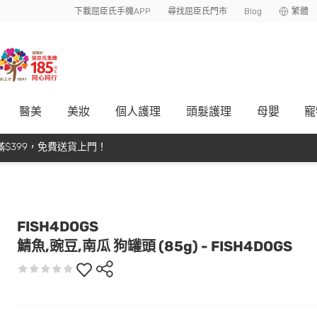
下載屈臣氏手機APP
尋找屈臣氏門市
Blog
繁體
醫美
美妝
個人護理
頭髮護理
母嬰
寵
$399，免費送貨上門！
FISH4DOGS
鯖魚,豌豆,南瓜 狗罐頭 (85g) - FISH4DOGS