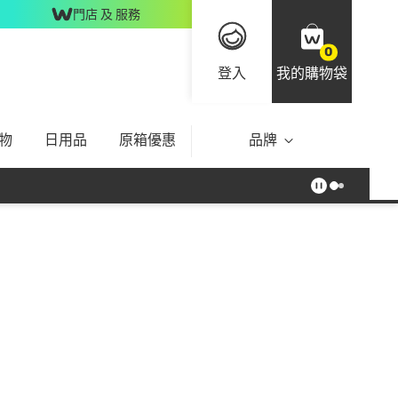
門店 及 服務
0
登入
我的購物袋
物
日用品
原箱優惠
品牌