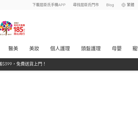
下載屈臣氏手機APP
尋找屈臣氏門市
Blog
繁體
醫美
美妝
個人護理
頭髮護理
母嬰
寵
$399，免費送貨上門！