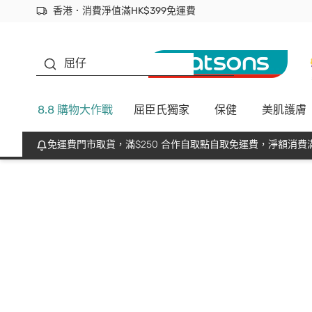
香港．消費淨值滿HK$399免運費
立即成為易賞錢會員盡享獨家優惠
首次APP下單買滿$450 輸入 NEWAPP 即減$50
生蠔BB
屈仔
8.8 購物大作戰
屈臣氏獨家
保健
美肌護膚
免運費門市取貨，滿$250 合作自取點自取免運費，淨額消費滿