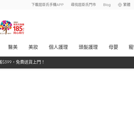
下載屈臣氏手機APP
尋找屈臣氏門市
Blog
繁體
醫美
美妝
個人護理
頭髮護理
母嬰
寵
$399，免費送貨上門！