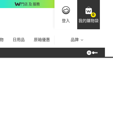
門店 及 服務
0
登入
我的購物袋
物
日用品
原箱優惠
品牌