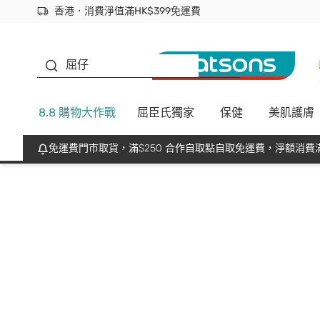
香港．消費淨值滿HK$399免運費
立即成為易賞錢會員盡享獨家優惠
首次APP下單買滿$450 輸入 NEWAPP 即減$50
生蠔BB
屈仔
8.8 購物大作戰
屈臣氏獨家
保健
美肌護膚
免運費門市取貨，滿$250 合作自取點自取免運費，淨額消費滿