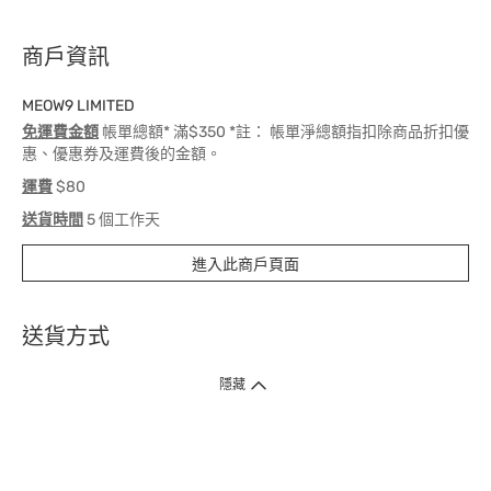
商戶資訊
MEOW9 LIMITED
免運費金額
帳單總額* 滿$350 *註： 帳單淨總額指扣除商品折扣優
惠、優惠券及運費後的金額。
運費
$80
送貨時間
5 個工作天
進入此商戶頁面
送貨方式
1. 送貨到府（受衛生署條例規管產品除外 ）
隱藏
訂單總額淨值滿$399免運費（商戶直送產品除外），選取「特快送」並於早
上9點至下午7點下單，最快30分鐘內送到​。
2. 門店取貨（商戶直送產品除外）
超過160間門市滿$50免費店取，選取「特快門店取貨」最快30分鐘可取貨。
3. 順豐智能櫃（受衛生署條例規管或商戶直送產品除外）