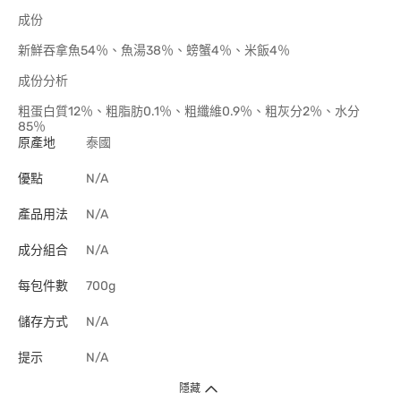
成份
新鮮吞拿魚54％、魚湯38％、螃蟹4％、米飯4％
成份分析
粗蛋白質12％、粗脂肪0.1％、粗纖維0.9％、粗灰分2％、水分
85％
原產地
泰國
優點
N/A
產品用法
N/A
成分組合
N/A
每包件數
700g
儲存方式
N/A
提示
N/A
隱藏