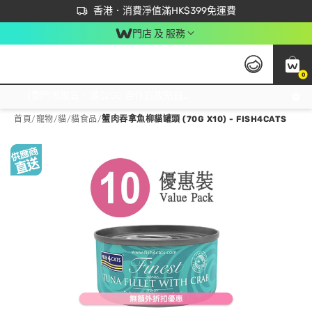
首次APP下單買滿$450 輸入 NEWAPP 即減$50
立即成為易賞錢會員盡享獨家優惠
香港．消費淨值滿HK$399免運費
門店 及 服務
0
免運費門市取貨，滿$250 合作自取點自取免運費，淨額消費滿$399，免費送貨上門！
首頁
/
寵物
/
貓
/
貓食品
/
蟹肉吞拿魚柳貓罐頭 (70G X10) - FISH4CATS