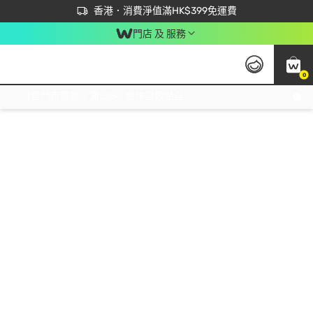
首次APP下單買滿$450 輸入 NEWAPP 即減$50
立即成為易賞錢會員盡享獨家優惠
香港．消費淨值滿HK$399免運費
門店 及 服務
0
免運費門市取貨，滿$250 合作自取點自取免運費，淨額消費滿$399，免費送貨上門！