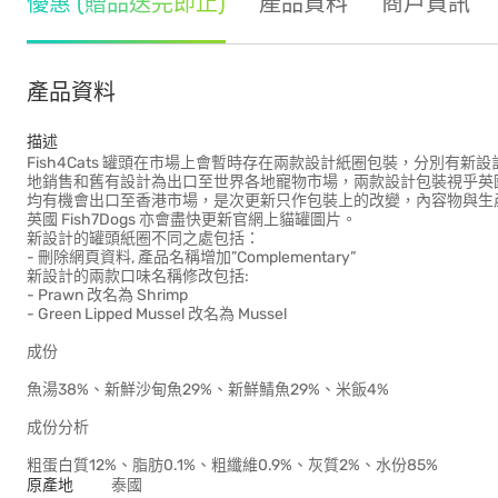
優惠 (贈品送完即止)
產品資料
商戶資訊
產品資料
描述
Fish4Cats 罐頭在市場上會暫時存在兩款設計紙圈包裝，分別有新
地銷售和舊有設計為出口至世界各地寵物市場，兩款設計包裝視乎英
均有機會出口至香港市場，是次更新只作包裝上的改變，內容物與生
英國 Fish7Dogs 亦會盡快更新官網上貓罐圖片。
新設計的罐頭紙圈不同之處包括：
- 刪除網頁資料, 產品名稱增加”Complementary”
新設計的兩款口味名稱修改包括:
- Prawn 改名為 Shrimp
- Green Lipped Mussel 改名為 Mussel
成份
魚湯38%、新鮮沙甸魚29%、新鮮鯖魚29%、米飯4%
成份分析
粗蛋白質12%、脂肪0.1%、粗纖維0.9%、灰質2%、水份85%
原產地
泰國