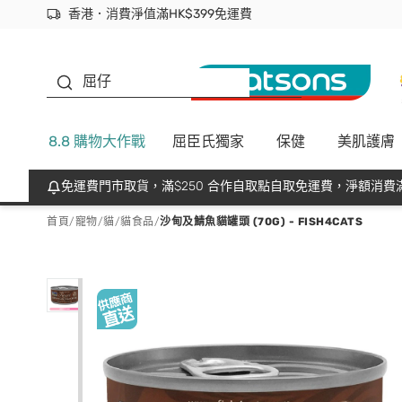
香港．消費淨值滿HK$399免運費
立即成為易賞錢會員盡享獨家優惠
首次APP下單買滿$450 輸入 NEWAPP 即減$50
生蠔BB
屈仔
8.8 購物大作戰
屈臣氏獨家
保健
美肌護膚
免運費門市取貨，滿$250 合作自取點自取免運費，淨額消費滿
首頁
/
寵物
/
貓
/
貓食品
/
沙甸及鯖魚貓罐頭 (70G) - FISH4CATS