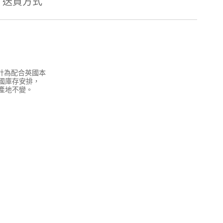
送貨方式
設計為配合英國本
國庫存安排，
產地不變。