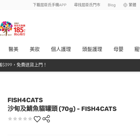
下載屈臣氏手機APP
尋找屈臣氏門市
Blog
繁體
醫美
美妝
個人護理
頭髮護理
母嬰
寵
$399，免費送貨上門！
FISH4CATS
沙甸及鯖魚貓罐頭 (70g) - FISH4CATS