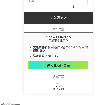
數量
加入購物袋
商戶資訊
MEOW9 LIMITED
了解更多此商戶
免運費金額
帳單總額* 滿$350 *註： 帳單淨總額指扣
運費
$80
送貨時間
: 5 個工作天
進入此商戶頁面
送貨方式
送貨到府