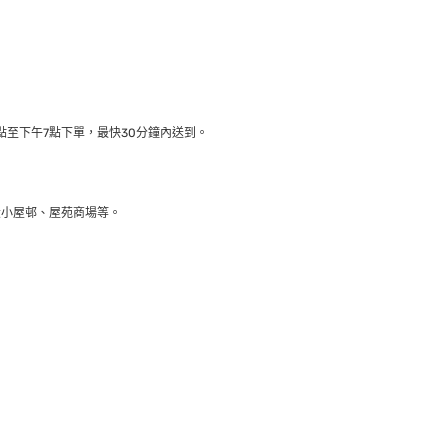
至下午7點下單，最快30分鐘內送到​。
大小屋邨、屋苑商場等。