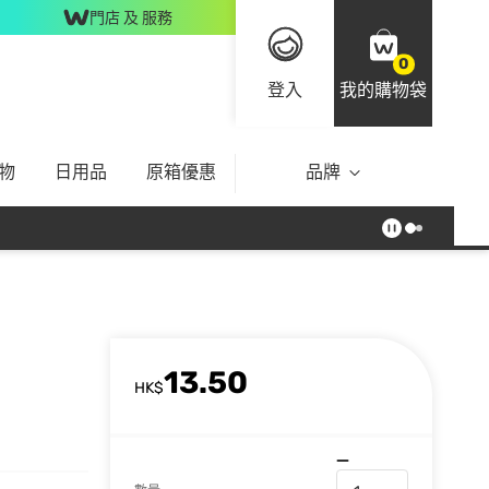
門店 及 服務
0
登入
我的購物袋
物
日用品
原箱優惠
品牌
13.50
HK$