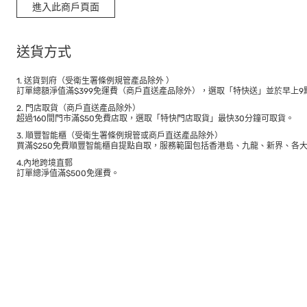
進入此商戶頁面
送貨方式
1. 送貨到府（受衛生署條例規管產品除外 ）
訂單總額淨值滿$399免運費（商戶直送產品除外），選取「特快送」並於早上9點
2. 門店取貨（商戶直送產品除外）
超過160間門市滿$50免費店取，選取「特快門店取貨」最快30分鐘可取貨。
3. 順豐智能櫃（受衛生署條例規管或商戶直送產品除外）
買滿$250免費順豐智能櫃自提點自取，服務範圍包括香港島、九龍、新界、各
4.內地跨境直郵
訂單總淨值滿$500免運費。