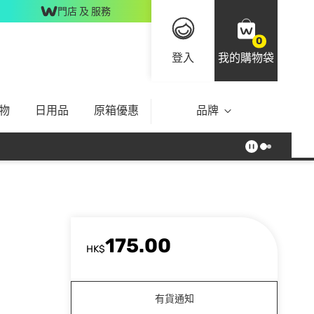
門店 及 服務
0
登入
我的購物袋
物
日用品
原箱優惠
品牌
175.00
HK$
有貨通知