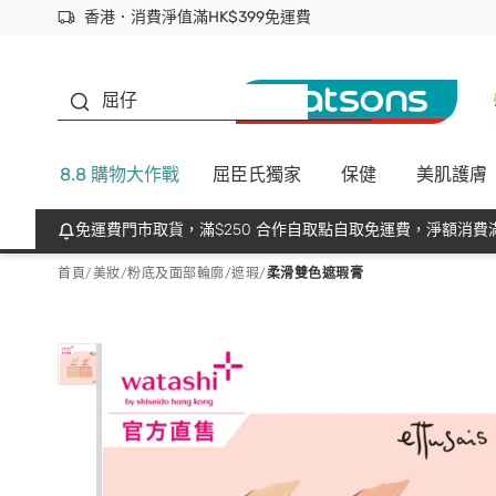
香港．消費淨值滿HK$399免運費
立即成為易賞錢會員盡享獨家優惠
首次APP下單買滿$450 輸入 NEWAPP 即減$50
生蠔BB
屈仔
8.8 購物大作戰
屈臣氏獨家
保健
美肌護膚
免運費門市取貨，滿$250 合作自取點自取免運費，淨額消費滿
首頁
/
美妝
/
粉底及面部輪廓
/
遮瑕
/
柔滑雙色遮瑕膏