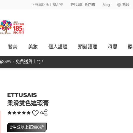
下載屈臣氏手機APP
尋找屈臣氏門市
Blog
繁體
醫美
美妝
個人護理
頭髮護理
母嬰
寵
$399，免費送貨上門！
ETTUSAIS
柔滑雙色遮瑕膏
2件或以上照價8折