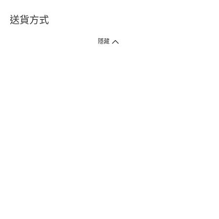
送貨方式
1. 送貨到府（受衛生署條例規管產品除外 ）
隱藏
訂單總額淨值滿$399免運費（商戶直送產品除外），選取「特快送」並於早
上9點至下午7點下單，最快30分鐘內送到​。
2. 門店取貨（商戶直送產品除外）
超過160間門市滿$50免費店取，選取「特快門店取貨」最快30分鐘可取貨。
3. 順豐智能櫃（受衛生署條例規管或商戶直送產品除外）
買滿$250免費順豐智能櫃自提點自取，服務範圍包括香港島、九龍、新界、
各大小屋邨、屋苑商場等。
4.內地跨境直郵
訂單總淨值滿$500免運費。