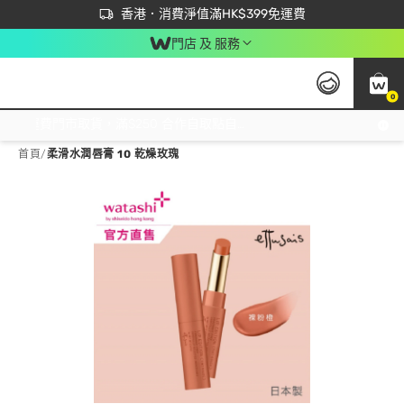
首次APP下單買滿$450 輸入 NEWAPP 即減$50
立即成為易賞錢會員盡享獨家優惠
香港．消費淨值滿HK$399免運費
門店 及 服務
0
免運費門市取貨，滿$250 合作自取點自取免運費，淨額消費滿$399，免費送貨上門！
首頁
/
柔滑水潤唇膏 10 乾燥玫瑰