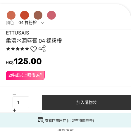
顏色
04 裸粉橙
ETTUSAIS
柔滑水潤唇膏 04 裸粉橙
125.00
HK$
2件或以上照價8折
加入購物袋
查看門市庫存 (可能有時間誤差)
送貨方式