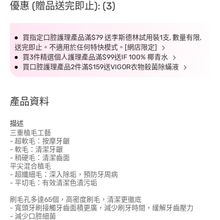
優惠 (贈品送完即止): (3)
買指定口腔護理產品滿$79 送李斯德林試用裝1支, 數量有限,
送完即止。不適用於任何特快模式。[網店限定]
買3件精選個人護理產品滿$99送IF 100% 椰青水
買口腔護理產品2件滿$159送VIGOR衣物殺菌除蟎液
產品資料
描述
三重植毛工藝
- 超軟毛：按摩牙齦
- 軟毛：清潔牙齦
- 稍硬毛：清潔齒面
平尖混合植毛
- 超纖細毛：深入除垢，預防牙周病
- 平切毛：有效清潔色漬污垢
刷毛孔多達65個，高密度刷毛，清潔更徹底
- 寬頭牙刷接觸牙齒面積更廣，減少刷牙時間，緩解牙齒壓力
- 減少口腔細菌