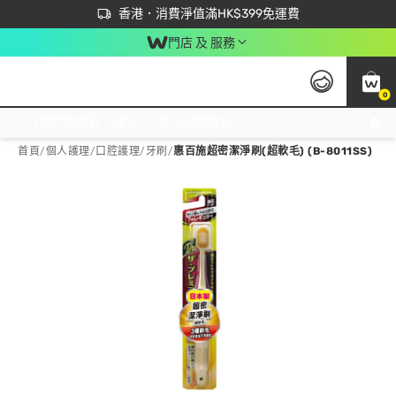
首次APP下單買滿$450 輸入 NEWAPP 即減$50
立即成為易賞錢會員盡享獨家優惠
香港．消費淨值滿HK$399免運費
門店 及 服務
0
免運費門市取貨，滿$250 合作自取點自取免運費，淨額消費滿$399，免費送貨上門！
首頁
/
個人護理
/
口腔護理
/
牙刷
/
惠百施超密潔淨刷(超軟毛) (B-8011SS)