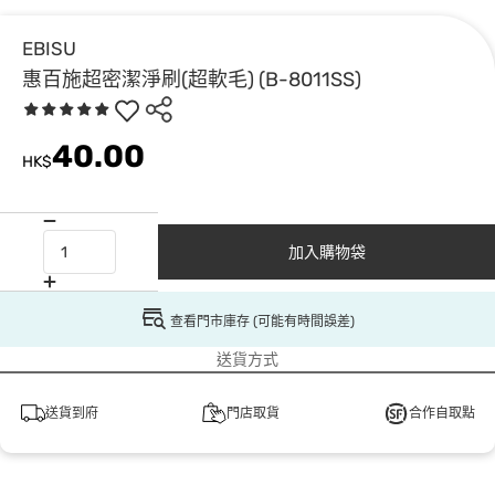
EBISU
惠百施超密潔淨刷(超軟毛) (B-8011SS)
40.00
HK$
加入購物袋
查看門市庫存 (可能有時間誤差)
送貨方式
送貨到府
門店取貨
合作自取點