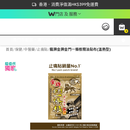
首次APP下單買滿$450 輸入 NEWAPP 即減$50
立即成為易賞錢會員盡享獨家優惠
香港．消費淨值滿HK$399免運費
門店 及 服務
0
免運費門市取貨，滿$250 合作自取點自取免運費，淨額消費滿$399，免費送貨上門！
首頁
/
保健
/
中醫藥
/
止痛貼
/
龍牌金牌金門一條根精油貼布(溫熱型)