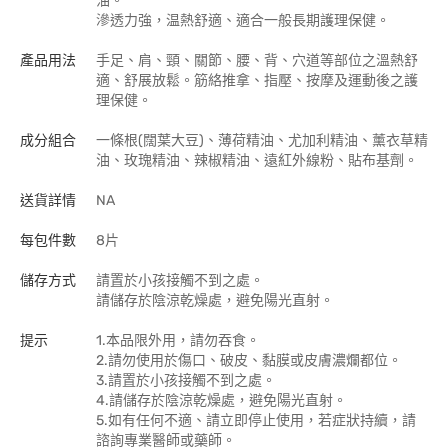
油。
滲透力強，温熱舒適、適合一般長期護理保健。
產品用法
手足、肩、頸、關節、腰、背、穴道等部位之溫熱舒
適、舒展放鬆。筋絡推拿、指壓、按摩及運動後之護
理保健。
成分組合
一條根(闊葉大豆)、薄荷精油、尤加利精油、薰衣草精
油、玫瑰精油、辣椒精油、遠紅外線粉、貼布基劑。
送貨詳情
NA
每包件數
8片
儲存方式
請置於小孩接觸不到之處。
請儲存於陰涼乾燥處，避免陽光直射。
提示
1.本品限外用，請勿吞食。
2.請勿使用於傷口、破皮、黏膜或皮膚濃爛都位。
3.請置於小孩接觸不到之處。
4.請儲存於陰涼乾燥處，避免陽光直射。
5.如有任何不適、請立即停止使用，若症狀持續，請
諮詢專業醫師或藥師。