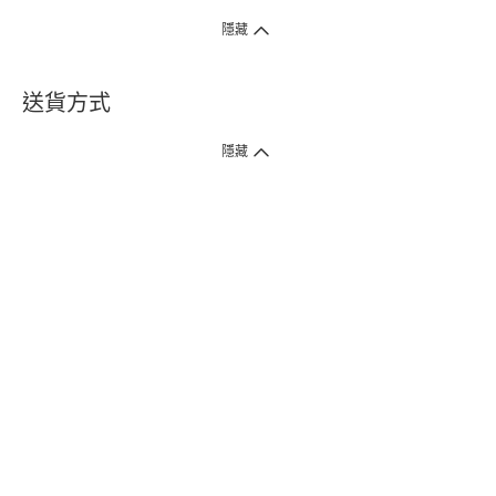
隱藏
送貨方式
1. 送貨到府（受衛生署條例規管產品除外 ）
隱藏
訂單總額淨值滿$399免運費（商戶直送產品除外），選取「特快送」並於早
上9點至下午7點下單，最快30分鐘內送到​。
2. 門店取貨（商戶直送產品除外）
超過160間門市滿$50免費店取，選取「特快門店取貨」最快30分鐘可取貨。
3. 順豐智能櫃（受衛生署條例規管或商戶直送產品除外）
買滿$250免費順豐智能櫃自提點自取，服務範圍包括香港島、九龍、新界、
各大小屋邨、屋苑商場等。
4.內地跨境直郵
訂單總淨值滿$500免運費。