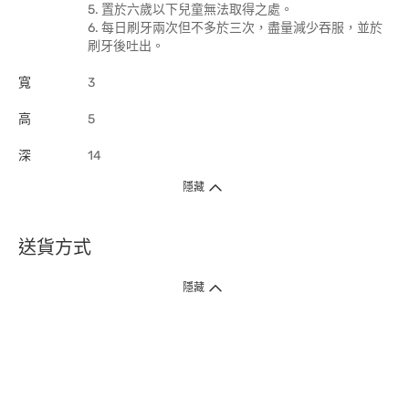
5. 置於六歲以下兒童無法取得之處。
6. 每日刷牙兩次但不多於三次，盡量減少吞服，並於
刷牙後吐出。
寬
3
高
5
深
14
隱藏
送貨方式
1. 送貨到府（受衛生署條例規管產品除外 ）
隱藏
訂單總額淨值滿$399免運費（商戶直送產品除外），選取「特快送」並於早
上9點至下午7點下單，最快30分鐘內送到​。
2. 門店取貨（商戶直送產品除外）
超過160間門市滿$50免費店取，選取「特快門店取貨」最快30分鐘可取貨。
3. 順豐智能櫃（受衛生署條例規管或商戶直送產品除外）
買滿$250免費順豐智能櫃自提點自取，服務範圍包括香港島、九龍、新界、
各大小屋邨、屋苑商場等。