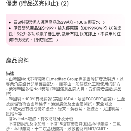
優惠 (贈品送完即止): (2)
買3件精選個人護理產品滿$99送IF 100% 椰青水
購買嬰兒產品滿$1999，輸入優惠碼【BB1999GWP】送普樂
氏 1.5公升多功能電子養生壺, 數量有限, 送完即止。不適用於任
何特快模式。 [網店限定]
產品資料
描述
- 由韓國No.1牙科醫院 ELmeditec Group專家團隊研發及製造，以
專業角度設計兒童護齒配方，而非由一般傳統化工廠使用的配方
- 榮獲韓國多個No.1獎項 (韓國滿意品牌大賞、受消費者最歡迎品
牌)
- 韓國製。100%有機認證 (美國USDA、法國ECOCERT認證)，生產
及處理衡符合國際標準。通過農藥及重金屬測試，安全可靠
- 萃取天然有機成份如蘆薈、綠茶、黃春菊、迷迭香、尤加利葉、
鼠尾草等
- 含Xylitol木糖醇，有效防蛀牙及牙斑
- 不含防腐劑及添加劑。不含15種有害物質(羶基苯甲酸酯、三氯
沙、苯甲酸鈉、十二烷基硫酸鈉、致敏務腐劑MIT/CMIT、