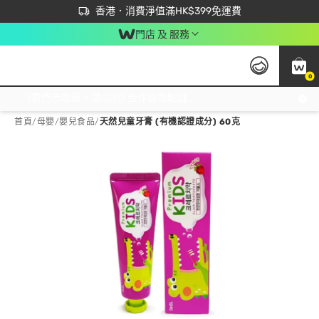
首次APP下單買滿$450 輸入 NEWAPP 即減$50
立即成為易賞錢會員盡享獨家優惠
香港．消費淨值滿HK$399免運費
門店 及 服務
0
免運費門市取貨，滿$250 合作自取點自取免運費，淨額消費滿$399，免費送貨上門！
首頁
/
母嬰
/
嬰兒食品
/
天然兒童牙膏 (有機認證成分) 60克