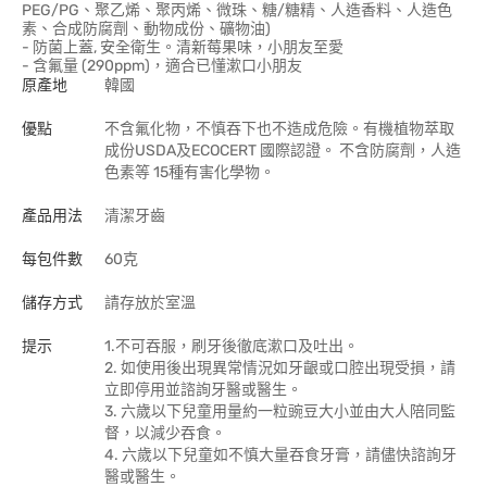
PEG/PG、聚乙烯、聚丙烯、微珠、糖/糖精、人造香料、人造色
素、合成防腐劑、動物成份、礦物油)
- 防菌上蓋, 安全衛生。清新莓果味，小朋友至愛
- 含氟量 (290ppm)，適合已懂漱口小朋友
原產地
韓國
優點
不含氟化物，不慎吞下也不造成危險。有機植物萃取
成份USDA及ECOCERT 國際認證。 不含防腐劑，人造
色素等 15種有害化學物。
產品用法
清潔牙齒
每包件數
60克
儲存方式
請存放於室溫
提示
1.不可吞服，刷牙後徹底漱口及吐出。
2. 如使用後出現異常情況如牙齦或口腔出現受損，請
立即停用並諮詢牙醫或醫生。
3. 六歲以下兒童用量約一粒豌豆大小並由大人陪同監
督，以減少吞食。
4. 六歲以下兒童如不慎大量吞食牙膏，請儘快諮詢牙
醫或醫生。