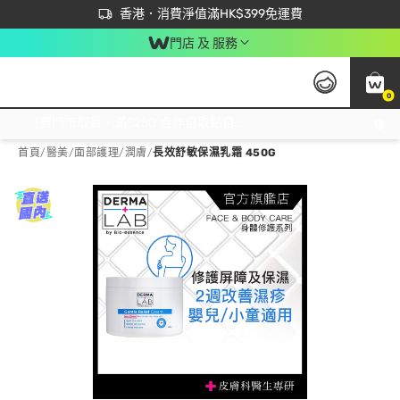
首次APP下單買滿$450 輸入 NEWAPP 即減$50
立即成為易賞錢會員盡享獨家優惠
香港．消費淨值滿HK$399免運費
門店 及 服務
0
免運費門市取貨，滿$250 合作自取點自取免運費，淨額消費滿$399，免費送貨上門！
首頁
/
醫美
/
面部護理
/
潤膚
/
長效舒敏保濕乳霜 450G