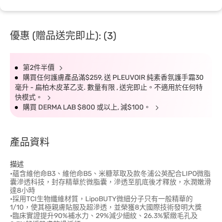
優惠 (贈品送完即止): (3)
第2件半價
購買任何護膚產品滿$259, 送 PLEUVOIR 純素香氛護手霜30
毫升 - 扁柏木皮革乙支. 數量有限 , 送完即止。不適用於任何特
快模式。
購買 DERMA LAB $800 或以上, 減$100。
產品資料
描述
•蘊含維他命B3、維他命B5、米糠萃取及款冬浦公英配合LIPO微脂
囊滲透科技，封存精華於微脂囊，滲透至肌底後才釋放，水潤嫩滑
達8小時
•採用TCI生物纖維材質，LipoBUTY微細分子只有一般精華的
1/10，使其極親膚貼服及超滲透，並榮獲8大國際技術發明大獎
•臨床實證提升90%補水力、29%減少細紋、26.3%緊緻毛孔及