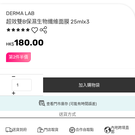
DERMA LAB
超效雙B保濕生物纖維面膜 25mlx3
180.00
HK$
第2件半價
加入購物袋
查看門市庫存 (可能有時間誤差)
送貨方式
內地跨境直
送貨到府
門店取貨
合作自取點
郵