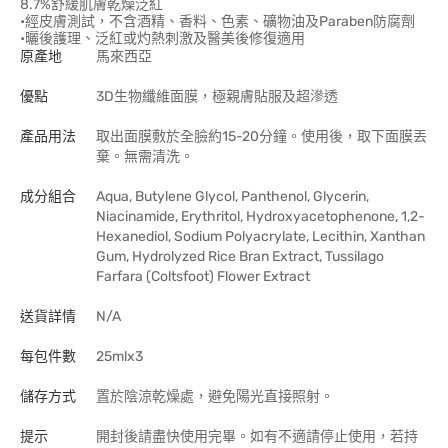
8.7%舒緩肌膚乾燥泛紅
•經皮膚測試，不含酒精、香料、色素、礦物油及Paraben防腐劑
•曬後護理、泛紅或灼熱刺激及醫美後修復適用
原產地
馬來西亞
優點
3D生物纖維面膜，極親膚貼服及超滲透
產品用法
取出面膜敷於全臉約15-20分鐘。使用後，取下面膜丟
棄。無需清洗。
成分組合
Aqua, Butylene Glycol, Panthenol, Glycerin,
Niacinamide, Erythritol, Hydroxyacetophenone, 1,2-
Hexanediol, Sodium Polyacrylate, Lecithin, Xanthan
Gum, Hydrolyzed Rice Bran Extract, Tussilago
Farfara (Coltsfoot) Flower Extract
送貨詳情
N/A
每包件數
25mlx3
儲存方式
置於陰涼乾燥處，避免陽光直接照射。
提示
開封後請盡快使用完畢。如有不適請停止使用，若持