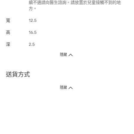
續不適請向醫生諮詢。請放置於兒童接觸不到的地
方。
寬
12.5
高
16.5
深
2.5
隱藏
送貨方式
1. 送貨到府（受衛生署條例規管產品除外 ）
隱藏
訂單總額淨值滿$399免運費（商戶直送產品除外），選取「特快送」並於早
上9點至下午7點下單，最快30分鐘內送到​。
2. 門店取貨（商戶直送產品除外）
超過160間門市滿$50免費店取，選取「特快門店取貨」最快30分鐘可取貨。
3. 順豐智能櫃（受衛生署條例規管或商戶直送產品除外）
買滿$250免費順豐智能櫃自提點自取，服務範圍包括香港島、九龍、新界、
各大小屋邨、屋苑商場等。
4.內地跨境直郵