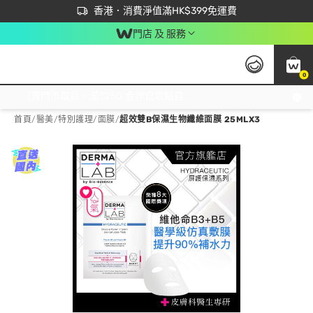
首次APP下單買滿$450 輸入 NEWAPP 即減$50
立即成為易賞錢會員盡享獨家優惠
香港．消費淨值滿HK$399免運費
門店 及 服務
0
免運費門市取貨，滿$250 合作自取點自取免運費，淨額消費滿$399，免費送貨上門！
首頁
/
醫美
/
特別護理
/
面膜
/
超效雙B保濕生物纖維面膜 25MLX3