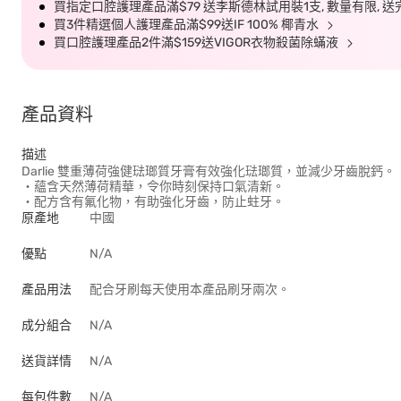
買指定口腔護理產品滿$79 送李斯德林試用裝1支, 數量有限,
買3件精選個人護理產品滿$99送IF 100% 椰青水
買口腔護理產品2件滿$159送VIGOR衣物殺菌除蟎液
產品資料
描述
Darlie 雙重薄荷強健琺瑯質牙膏有效強化琺瑯質，並減少牙齒脫鈣。
‧蘊含天然薄荷精華，令你時刻保持口氣清新。
‧配方含有氟化物，有助強化牙齒，防止蛀牙。
原產地
中國
優點
N/A
產品用法
配合牙刷每天使用本產品刷牙兩次。
成分組合
N/A
送貨詳情
N/A
每包件數
N/A