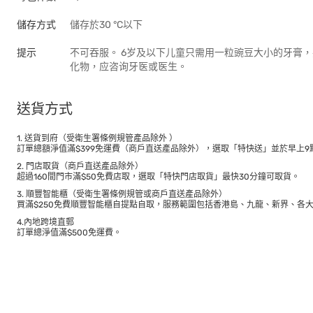
儲存方式
儲存於30 °C以下
提示
不可吞服。 6岁及以下儿童只需用一粒豌豆大小的牙膏
化物，应咨询牙医或医生。
送貨方式
1. 送貨到府（受衛生署條例規管產品除外 ）
訂單總額淨值滿$399免運費（商戶直送產品除外），選取「特快送」並於早上9點
2. 門店取貨（商戶直送產品除外）
超過160間門市滿$50免費店取，選取「特快門店取貨」最快30分鐘可取貨。
3. 順豐智能櫃（受衛生署條例規管或商戶直送產品除外）
買滿$250免費順豐智能櫃自提點自取，服務範圍包括香港島、九龍、新界、各
4.內地跨境直郵
訂單總淨值滿$500免運費。