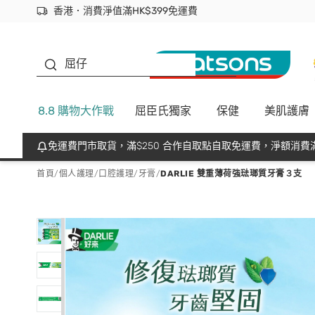
香港．消費淨值滿HK$399免運費
立即成為易賞錢會員盡享獨家優惠
首次APP下單買滿$450 輸入 NEWAPP 即減$50
生蠔BB
屈仔
8.8 購物大作戰
屈臣氏獨家
保健
美肌護膚
免運費門市取貨，滿$250 合作自取點自取免運費，淨額消費滿
首頁
/
個人護理
/
口腔護理
/
牙膏
/
DARLIE 雙重薄荷強琺瑯質牙膏３支