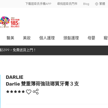
下載屈臣氏手機APP
尋找屈臣氏門市
Blog
繁體
醫美
美妝
個人護理
頭髮護理
母嬰
寵
$399，免費送貨上門！
DARLIE
Darlie 雙重薄荷強琺瑯質牙膏３支