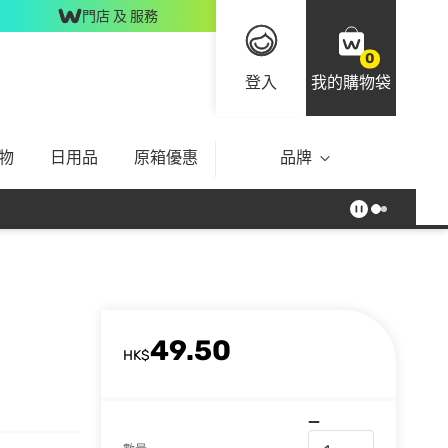
門店 及 服務
0
登入
我的購物袋
物
日用品
原箱優惠
品牌
49.50
HK$