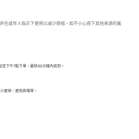
，并在成年人指示下使用以减少吞咽。如不小心吞下其他来源的氟
至下午7點下單，最快30分鐘內送到​。
大小屋邨、屋苑商場等。