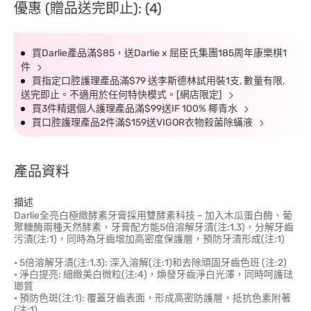
優惠 (贈品送完即止): (4)
買Darlie產品滿$85，送Darlie x 屈臣氏集團185周年康樂棋1
件
買指定口腔護理產品滿$79 送李斯德林試用裝1支, 數量有限,
送完即止。不適用於任何特快模式。[網店限定]
買3件精選個人護理產品滿$99送IF 100% 椰青水
買口腔護理產品2件滿$159送VIGOR衣物殺菌除蟎液
產品資料
描述
Darlie全亮白極緻酵素牙膏採用雙酵素科技 – 加入木瓜蛋白酶、葡
聚糖酶兩種天然酵素，牙膏配方能5倍溶解牙漬(注:1,3)，分解牙齒
污漬(注:1)，同時為牙齒增加高密度保護層，預防牙漬形成(注:1)
• 5倍溶解牙漬(注:1,3): 深入溶解(注:1)和去除頑固牙齒色班 (注:2)
• 淨白提亮: 細緻美白微粒(注:4)，煥發牙齒淨白光澤，同時呵護琺
瑯質
• 預防色斑(注:1): 覆蓋牙齒表面，形成高密防護層，抵抗色素附著
(注:1)