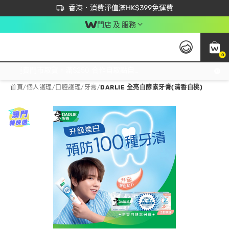
首次APP下單買滿$450 輸入 NEWAPP 即減$50
立即成為易賞錢會員盡享獨家優惠
香港．消費淨值滿HK$399免運費
門店 及 服務
0
免運費門市取貨，滿$250 合作自取點自取免運費，淨額消費滿$399，免費送貨上門！
首頁
/
個人護理
/
口腔護理
/
牙膏
/
DARLIE 全亮白酵素牙膏(清香白桃)