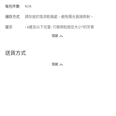
每包件數
N/A
儲存方式
請存放於陰涼乾燥處，避免陽光直接照射。
提示
• 6歲及以下兒童: 只需用粒豌豆大小*的牙膏
隱藏
送貨方式
1. 送貨到府（受衛生署條例規管產品除外 ）
隱藏
訂單總額淨值滿$399免運費（商戶直送產品除外），選取「特快送」並於早
上9點至下午7點下單，最快30分鐘內送到​。
2. 門店取貨（商戶直送產品除外）
超過160間門市滿$50免費店取，選取「特快門店取貨」最快30分鐘可取貨。
3. 順豐智能櫃（受衛生署條例規管或商戶直送產品除外）
買滿$250免費順豐智能櫃自提點自取，服務範圍包括香港島、九龍、新界、
各大小屋邨、屋苑商場等。
4.內地跨境直郵
訂單總淨值滿$500免運費。