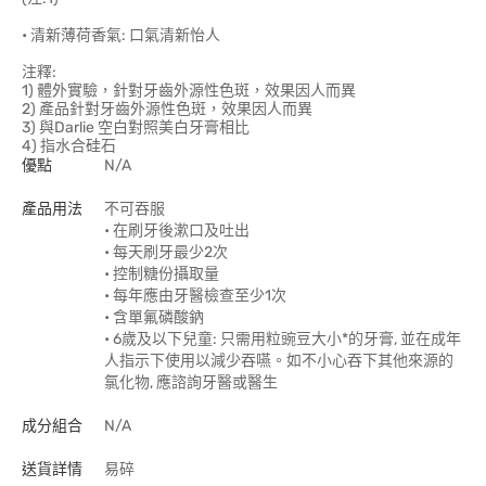
• 清新薄荷香氣: 口氣清新怡人
注釋:
1) 體外實驗，針對牙齒外源性色斑，效果因人而異
2) 產品針對牙齒外源性色斑，效果因人而異
3) 與Darlie 空白對照美白牙膏相比
4) 指水合硅石
優點
N/A
產品用法
不可吞服
• 在刷牙後漱口及吐出
• 每天刷牙最少2次
• 控制糖份攝取量
• 每年應由牙醫檢查至少1次
• 含單氟磷酸鈉
• 6歲及以下兒童: 只需用粒豌豆大小*的牙膏, 並在成年
人指示下使用以減少吞嚥。如不小心吞下其他來源的
氯化物, 應諮詢牙醫或醫生
成分組合
N/A
送貨詳情
易碎