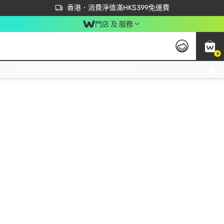
首次APP下單買滿$450 輸入 NEWAPP 即減$50
立即成為易賞錢會員盡享獨家優惠
香港．消費淨值滿HK$399免運費
門店 及 服務
0
免運費門市取貨，滿$250 合作自取點自取免運費，淨額消費滿$399，免費送貨上門！