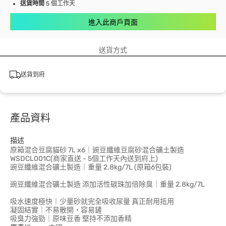
送貨時間
5 個工作天
進入此商戶頁面
送貨方式
送貨到府
產品資料
描述
原箱混合豆腐貓砂 7L x6｜豌豆纖維豆腐砂混合礦土製造
WSDCL001C(商家直送 - 5個工作天內送到府上)
豌豆纖維混合礦土製造｜重量 2.8kg/7L (原箱6包裝)
豌豆纖維混合礦土製造 添加活性碳珠加倍除臭｜重量 2.8kg/7L
吸水速度極快｜少量砂就完全吸收尿量 真正耐用抵用
凝固結實｜不易散開，容易鏟
吸臭力強勁｜原味豆香 堅持不添加香精