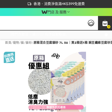
首次APP下單買滿$450 輸入 NEWAPP 即減$50
立即成為易賞錢會員盡享獨家優惠
香港．消費淨值滿HK$399免運費
門店 及 服務
0
免運費門市取貨，滿$250 合作自取點自取免運費，淨額消費滿$399，免費送貨上門！
首頁
/
寵物
/
貓
/
貓砂
/
原箱混合豆腐貓砂 7L X6｜買2箱送1箱 豌豆纖維豆腐砂混