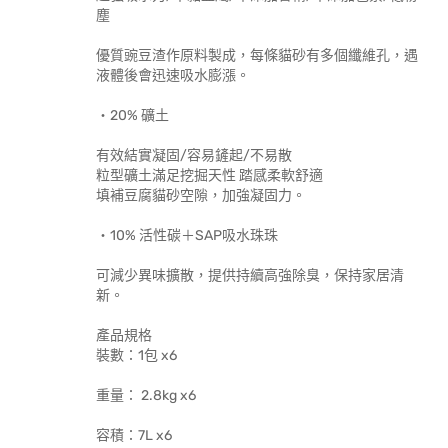
塵
優質豌豆渣作原料製成，每條貓砂有多個纖維孔，遇
液體後會迅速吸水膨漲。
・20% 礦土
有效結實凝固/容易鏟起/不易散
粒型礦土滿足挖掘天性 踏感柔軟舒適
填補豆腐貓砂空隙，加強凝固力。
・10% 活性碳＋SAP吸水珠珠
可減少異味擴散，提供持續高強除臭，保持家居清
新。
產品規格
裝數：1包 x6
重量： 2.8kg x6
容積：7L x6