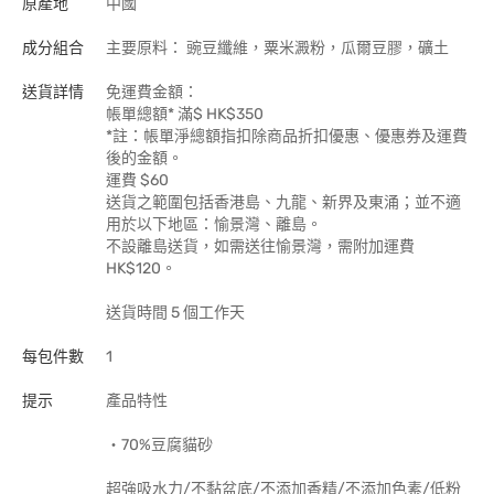
原產地
中國
成分組合
主要原料： 豌豆纖維，粟米澱粉，瓜爾豆膠，礦土
送貨詳情
免運費金額：
帳單總額* 滿$ HK$350
*註：帳單淨總額指扣除商品折扣優惠、優惠券及運費
後的金額。
運費 $60
送貨之範圍包括香港島、九龍、新界及東涌；並不適
用於以下地區：愉景灣、離島。
不設離島送貨，如需送往愉景灣，需附加運費
HK$120。
送貨時間 5 個工作天
每包件數
1
提示
產品特性
・70%豆腐貓砂
超強吸水力/不黏盆底/不添加香精/不添加色素/低粉