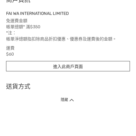
商戶資訊
FAI WA INTERNATIONAL LIMITED
免運費金額
帳單總額* 滿$350
*注：
帳單淨總額指扣除商品折扣優惠、優惠券及運費後的金額。
運費
$60
送貨時間
進入此商戶頁面
5 個工作天
送貨方式
1. 送貨到府（受衛生署條例規管產品除外 ）
隱藏
訂單總額淨值滿$399免運費（商戶直送產品除外），選取「特快送」並於早
上9點至下午7點下單，最快30分鐘內送到​。
2. 門店取貨（商戶直送產品除外）
超過160間門市滿$50免費店取，選取「特快門店取貨」最快30分鐘可取貨。
3. 順豐智能櫃（受衛生署條例規管或商戶直送產品除外）
買滿$250免費順豐智能櫃自提點自取，服務範圍包括香港島、九龍、新界、