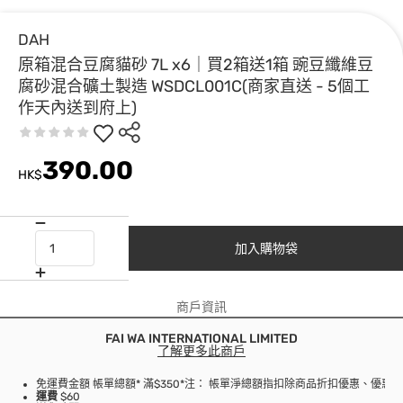
DAH
原箱混合豆腐貓砂 7L x6｜買2箱送1箱 豌豆纖維豆
腐砂混合礦土製造 WSDCL001C(商家直送 - 5個工
作天內送到府上)
390.00
HK$
加入購物袋
商戶資訊
FAI WA INTERNATIONAL LIMITED
了解更多此商戶
免運費金額 帳單總額* 滿$350
*注： 帳單淨總額指扣除商品折扣優惠、優惠
運費
$60