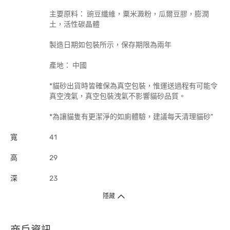
主要原料： 豌豆纖維，粟米澱粉，瓜爾豆膠，膨潤
土，活性碳晶體
製造日期如包裝所示，保存期限為兩年
產地： 中國
*貓砂出貨時皆確保為真空包裝，惟運送過程有可能令
真空洩氣，真空包裝洩氣不影響貓砂品質。
*為讓貓隻有更潔淨的如廁體驗，建議每天清理貓砂"
寬
41
高
29
深
23
隱藏