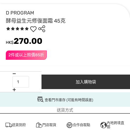
D PROGRAM
酵母益生元修復面霜 45克
270.00
HK$
2件或以上照價85折
加入購物袋
查看門市庫存 (可能有時間誤差)
送貨方式
內地跨境直
送貨到府
門店取貨
合作自取點
郵