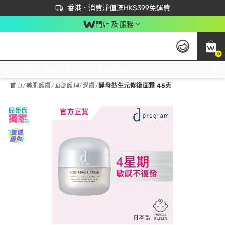
首次APP下單買滿$450 輸入 NEWAPP 即減$50
立即成為易賞錢會員盡享獨家優惠
香港．消費淨值滿HK$399免運費
門店 及 服務
0
免運費門市取貨，滿$250 合作自取點自取免運費，淨額消費滿$399，免費送貨上門！
首頁
/
美肌護膚
/
面部護理
/
潤膚
/
酵母益生元修復面霜 45克