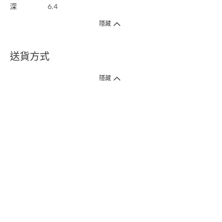
深
6.4
隱藏
送貨方式
1. 送貨到府（受衛生署條例規管產品除外 ）
隱藏
訂單總額淨值滿$399免運費（商戶直送產品除外），選取「特快送」並於早
上9點至下午7點下單，最快30分鐘內送到​。
2. 門店取貨（商戶直送產品除外）
超過160間門市滿$50免費店取，選取「特快門店取貨」最快30分鐘可取貨。
3. 順豐智能櫃（受衛生署條例規管或商戶直送產品除外）
買滿$250免費順豐智能櫃自提點自取，服務範圍包括香港島、九龍、新界、
各大小屋邨、屋苑商場等。
4.內地跨境直郵
訂單總淨值滿$500免運費。