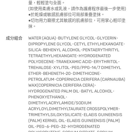
量，輕輕塗勻全面。
(如使用柔膚水或乳液，請作為護膚程序最後一步使用)
●於乾燥或敏感肌膚部位可局部重疊塗抹。
●切勿用力磨擦尤其敏感的肌膚部位，可用掌心輕印塗
抹。
成分組合
WATER (AQUA)･BUTYLENE GLYCOL･GLYCERIN･
DIPROPYLENE GLYCOL･CETYL ETHYLHEXANOATE･
SILICA･BEHENYL ALCOHOL･PENTAERYTHRITYL
TETRAETHYLHEXANOATE･HYDROGENATED
POLYDECENE･TRANEXAMIC ACID･ERYTHRITOL･
TREHALOSE･XYLITOL･PEG/PPG-14/7 DIMETHYL
ETHER･BEHENETH-20･DIMETHICONE･
PETROLATUM･COPERNICIA CERIFERA (CARNAUBA)
WAX(COPERNICIA CERIFERA CERA)･
HYDROGENATED PALM OIL･BATYL ALCOHOL･
PHENOXYETHANOL･
DIMETHYLACRYLAMIDE/SODIUM
ACRYLOYLDIMETHYLTAURATE CROSSPOLYMER･
TRIMETHYLSILOXYSILICATE･ELAEIS GUINEENSIS
(PALM) KERNEL OIL･ELAEIS GUINEENSIS (PALM)
OIL･PEG-6･PEG-32･HYDROGENATED