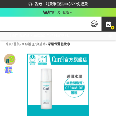
首次APP下單買滿$450 輸入 NEWAPP 即減$50
立即成為易賞錢會員盡享獨家優惠
香港．消費淨值滿HK$399免運費
門店 及 服務
0
免運費門市取貨，滿$250 合作自取點自取免運費，淨額消費滿$399，免費送貨上門！
首頁
/
醫美
/
面部護理
/
爽膚水
/
深層保濕化妝水