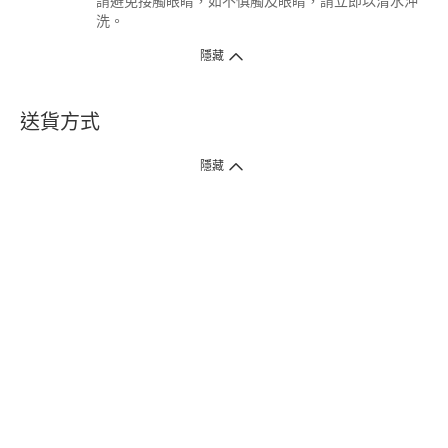
請避免接觸眼睛，如不慎觸及眼睛，請立即以清水沖
洗。
隱藏
送貨方式
1. 送貨到府（受衛生署條例規管產品除外 ）
隱藏
訂單總額淨值滿$399免運費（商戶直送產品除外），選取「特快送」並於早
上9點至下午7點下單，最快30分鐘內送到​。
2. 門店取貨（商戶直送產品除外）
超過160間門市滿$50免費店取，選取「特快門店取貨」最快30分鐘可取貨。
3. 順豐智能櫃（受衛生署條例規管或商戶直送產品除外）
買滿$250免費順豐智能櫃自提點自取，服務範圍包括香港島、九龍、新界、
各大小屋邨、屋苑商場等。
4.內地跨境直郵
訂單總淨值滿$500免運費。