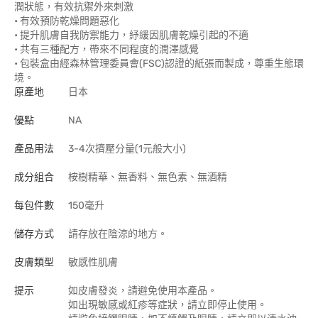
潤狀態，有效抗禦外來刺激
• 有效預防乾燥問題惡化
• 提升肌膚自我防禦能力，紓緩因肌膚乾燥引起的不適
• 共有三種配方，帶來不同程度的潤澤感覺
• 包裝盒由經森林管理委員會(FSC)認證的紙張而製成，尊重生態環
境。
原產地
日本
優點
NA
產品用法
3-4次擠壓分量(1元般大小)
成分組合
桉樹精華、無香料、無色素、無酒精
每包件數
150毫升
儲存方式
請存放在陰涼的地方。
皮膚類型
敏感性肌膚
提示
如皮膚發炎，請避免使用本產品。
如出現敏感或紅疹等症狀，請立即停止使用。