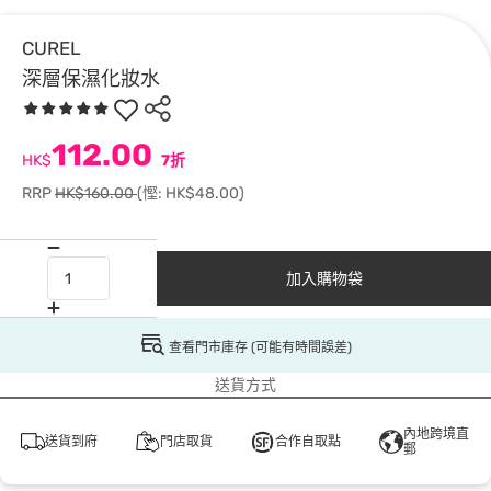
CUREL
深層保濕化妝水
112.00
HK$
7折
RRP
HK$160.00
(慳: HK$48.00)
加入購物袋
查看門市庫存 (可能有時間誤差)
送貨方式
內地跨境直
送貨到府
門店取貨
合作自取點
郵