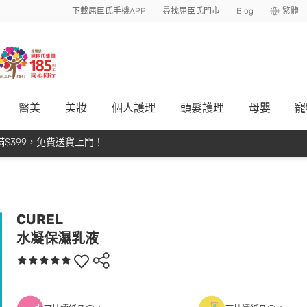
下載屈臣氏手機APP
尋找屈臣氏門市
Blog
繁體
醫美
美妝
個人護理
頭髮護理
母嬰
寵
$399，免費送貨上門！
CUREL
水凝保濕乳液