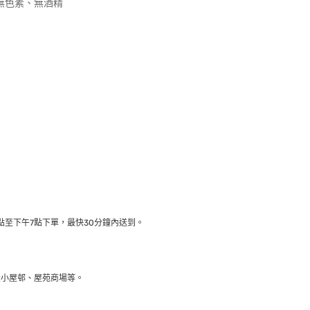
、無色素、無酒精
。
至下午7點下單，最快30分鐘內送到​。
大小屋邨、屋苑商場等。