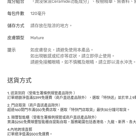
成分組合
「潤浸保濕Ceramide功能成分」、桉樹精華、無香料
每包件數
120毫升
儲存方式
請存放在陰涼的地方。
皮膚類型
Mature
提示
如皮膚發炎，請避免使用本產品。
如出現敏感或紅疹等症狀，請立即停止使用。
請避免接觸眼睛，如不慎觸及眼睛，請立即以清水沖洗
送貨方式
1. 送貨到府（受衛生署條例規管產品除外 ）
訂單總額淨值滿$399免運費（商戶直送產品除外），選取「特快送」並於早上9點
2. 門店取貨（商戶直送產品除外）
超過160間門市滿$50免費店取，選取「特快門店取貨」最快30分鐘可取貨。
3. 順豐智能櫃（受衛生署條例規管或商戶直送產品除外）
買滿$250免費順豐智能櫃自提點自取，服務範圍包括香港島、九龍、新界、各
4.內地跨境直郵
訂單總淨值滿$500免運費。