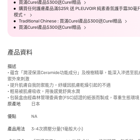
買滿Curel產品$300送Curel贈品
購買任何護膚產品滿$259, 送 PLEUVOIR 純素香氛護手霜30
模式。
Traditional Chinese : 買滿Curel產品$300送Curel贈品
買滿Curel產品$300送Curel贈品
產品資料
描述
• 蘊含「潤浸保濕Ceramide功能成分」及桉樹精華，能深入滲
禦外來刺激
• 提升肌膚自我防禦能力，紓緩因肌膚乾燥引起的不適
• 輕易被肌膚吸收，用後感覺舒爽水潤
• 包裝盒由經森林管理委員會(FSC)認證的紙張而製成，尊重生態環境
原產地
日本
優點
NA
產品用法
3-4次擠壓分量(1毫般大小)