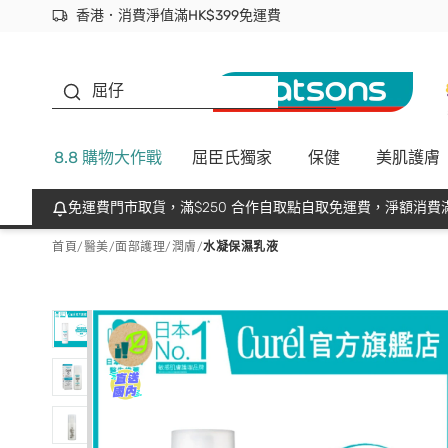
香港．消費淨值滿HK$399免運費
立即成為易賞錢會員盡享獨家優惠
首次APP下單買滿$450 輸入 NEWAPP 即減$50
生蠔BB
屈仔
8.8 購物大作戰
屈臣氏獨家
保健
美肌護膚
免運費門市取貨，滿$250 合作自取點自取免運費，淨額消費滿
首頁
/
醫美
/
面部護理
/
潤膚
/
水凝保濕乳液