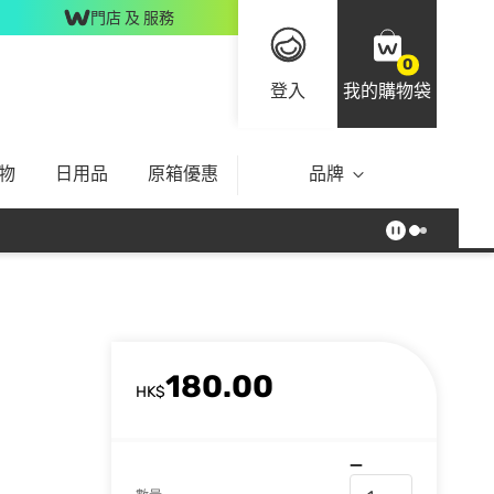
門店 及 服務
0
登入
我的購物袋
物
日用品
原箱優惠
品牌
180.00
HK$