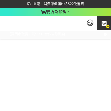
首次APP下單買滿$450 輸入 NEWAPP 即減$50
立即成為易賞錢會員盡享獨家優惠
香港．消費淨值滿HK$399免運費
門店 及 服務
0
免運費門市取貨，滿$250 合作自取點自取免運費，淨額消費滿$399，免費送貨上門！