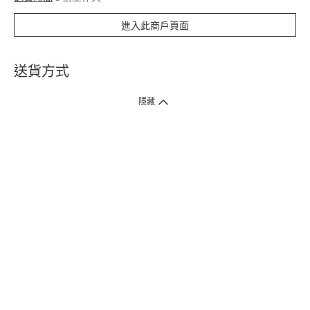
進入此商戶頁面
送貨方式
1. 送貨到府（受衛生署條例規管產品除外 ）
隱藏
訂單總額淨值滿$399免運費（商戶直送產品除外），選取「特快送」並於早
上9點至下午7點下單，最快30分鐘內送到​。
2. 門店取貨（商戶直送產品除外）
超過160間門市滿$50免費店取，選取「特快門店取貨」最快30分鐘可取貨。
3. 順豐智能櫃（受衛生署條例規管或商戶直送產品除外）
買滿$250免費順豐智能櫃自提點自取，服務範圍包括香港島、九龍、新界、
各大小屋邨、屋苑商場等。
4.內地跨境直郵
訂單總淨值滿$500免運費。