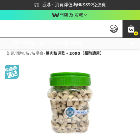
首次APP下單買滿$450 輸入 NEWAPP 即減$50
立即成為易賞錢會員盡享獨家優惠
香港．消費淨值滿HK$399免運費
門店 及 服務
0
免運費門市取貨，滿$250 合作自取點自取免運費，淨額消費滿$399，免費送貨上門！
首頁
/
寵物
/
貓
/
貓零食
/
鴨肉粒凍乾 - 200G（貓狗適用）