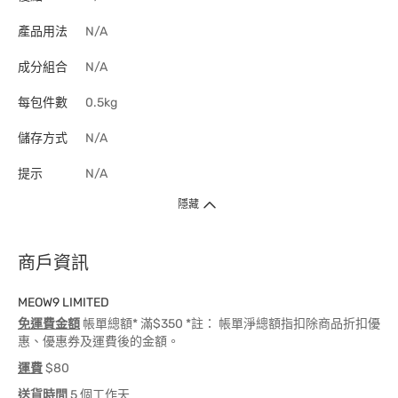
產品用法
N/A
成分組合
N/A
每包件數
0.5kg
儲存方式
N/A
提示
N/A
隱藏
商戶資訊
MEOW9 LIMITED
免運費金額
帳單總額* 滿$350 *註： 帳單淨總額指扣除商品折扣優
惠、優惠券及運費後的金額。
運費
$80
送貨時間
5 個工作天