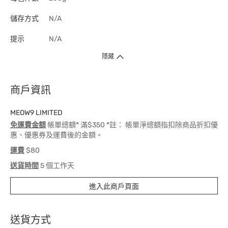
儲存方式
N/A
提示
N/A
隱藏
商戶資訊
MEOW9 LIMITED
免運費金額
帳單總額* 滿$350 *註： 帳單淨總額指扣除商品折扣優
惠、優惠券及運費後的金額。
運費
$80
送貨時間
5 個工作天
進入此商戶頁面
送貨方式