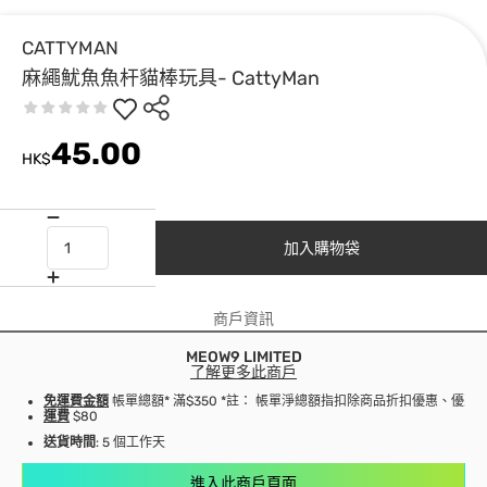
CATTYMAN
麻繩魷魚魚杆貓棒玩具- CattyMan
45.00
HK$
加入購物袋
商戶資訊
MEOW9 LIMITED
了解更多此商戶
免運費金額
帳單總額* 滿$350 *註： 帳單淨總額指扣除商品折扣優惠、優
運費
$80
送貨時間
: 5 個工作天
進入此商戶頁面