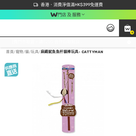
首次APP下單買滿$450 輸入 NEWAPP 即減$50
立即成為易賞錢會員盡享獨家優惠
香港．消費淨值滿HK$399免運費
門店 及 服務
0
免運費門市取貨，滿$250 合作自取點自取免運費，淨額消費滿$399，免費送貨上門！
首頁
/
寵物
/
貓
/
玩具
/
麻繩魷魚魚杆貓棒玩具- CATTYMAN