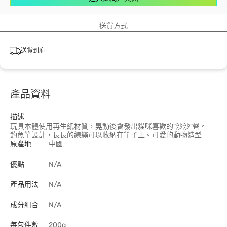
送貨方式
送貨到府
產品資料
描述
玩具本體使用再生紙材質，晃動後會發出貓咪喜歡的"沙沙"聲。
釣魚竿設計，長長的線繩可以收納在竿子上。可愛的動物造型
原產地
中國
優點
N/A
產品用法
N/A
成分組合
N/A
每包件數
200g