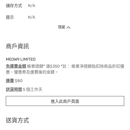
儲存方式
N/A
提示
N/A
隱藏
商戶資訊
MEOW9 LIMITED
免運費金額
帳單總額* 滿$350 *註： 帳單淨總額指扣除商品折扣優
惠、優惠券及運費後的金額。
運費
$80
送貨時間
5 個工作天
進入此商戶頁面
送貨方式