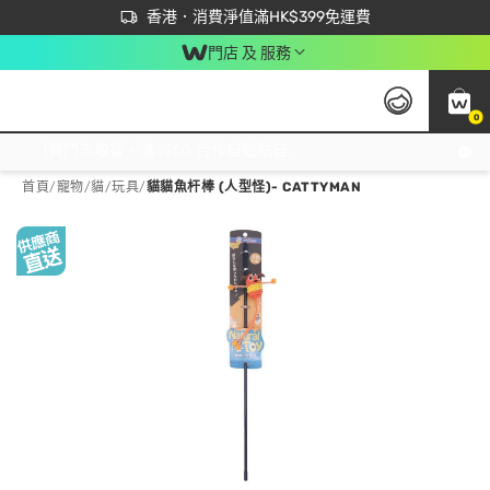
首次APP下單買滿$450 輸入 NEWAPP 即減$50
立即成為易賞錢會員盡享獨家優惠
香港．消費淨值滿HK$399免運費
門店 及 服務
0
免運費門市取貨，滿$250 合作自取點自取免運費，淨額消費滿$399，免費送貨上門！
首頁
/
寵物
/
貓
/
玩具
/
貓貓魚杆棒 (人型怪)- CATTYMAN