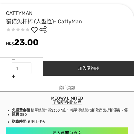
CATTYMAN
貓貓魚杆棒 (人型怪)- CattyMan
23.00
HK$
加入購物袋
商戶資訊
MEOW9 LIMITED
了解更多此商戶
免運費金額
帳單總額* 滿$350 *註： 帳單淨總額指扣除商品折扣優惠、優
運費
$80
送貨時間
: 5 個工作天
進入此商戶頁面