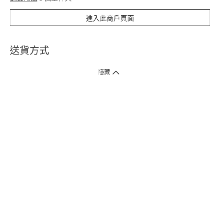
進入此商戶頁面
送貨方式
1. 送貨到府（受衛生署條例規管產品除外 ）
隱藏
訂單總額淨值滿$399免運費（商戶直送產品除外），選取「特快送」並於早
上9點至下午7點下單，最快30分鐘內送到​。
2. 門店取貨（商戶直送產品除外）
超過160間門市滿$50免費店取，選取「特快門店取貨」最快30分鐘可取貨。
3. 順豐智能櫃（受衛生署條例規管或商戶直送產品除外）
買滿$250免費順豐智能櫃自提點自取，服務範圍包括香港島、九龍、新界、
各大小屋邨、屋苑商場等。
4.內地跨境直郵
訂單總淨值滿$500免運費。