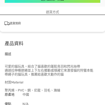
送貨方式
送貨到府
產品資料
描述
可愛的貓玩具，結合了貓喜歡的蓬鬆鳥羽和閃光絲帶
通過拉伸橡膠繩並上下左右擺動或隱藏它來激發貓的狩獵本能
帶繩子的貓玩具，推薦給喜歡大動作的貓
材質Material
聚丙烯、PVC、鋼、尼龍、羽毛、滌綸
原產地
中國
優點
N/A