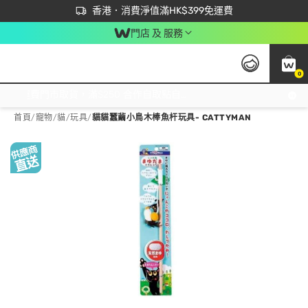
首次APP下單買滿$450 輸入 NEWAPP 即減$50
立即成為易賞錢會員盡享獨家優惠
香港．消費淨值滿HK$399免運費
門店 及 服務
0
免運費門市取貨，滿$250 合作自取點自取免運費，淨額消費滿$399，免費送貨上門！
首頁
/
寵物
/
貓
/
玩具
/
貓貓蠶繭小鳥木棒魚杆玩具- CATTYMAN