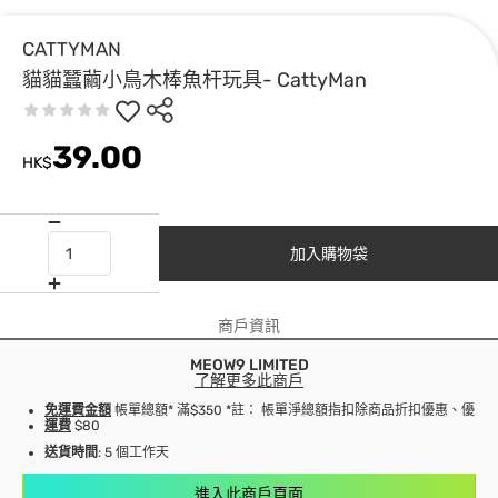
CATTYMAN
貓貓蠶繭小鳥木棒魚杆玩具- CattyMan
39.00
HK$
加入購物袋
商戶資訊
MEOW9 LIMITED
了解更多此商戶
免運費金額
帳單總額* 滿$350 *註： 帳單淨總額指扣除商品折扣優惠、優
運費
$80
送貨時間
: 5 個工作天
進入此商戶頁面