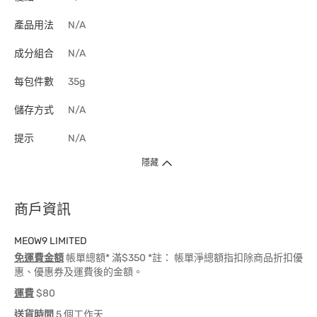
產品用法
N/A
成分組合
N/A
每包件數
35g
儲存方式
N/A
提示
N/A
隱藏
商戶資訊
MEOW9 LIMITED
免運費金額
帳單總額* 滿$350 *註： 帳單淨總額指扣除商品折扣優
惠、優惠券及運費後的金額。
運費
$80
送貨時間
5 個工作天