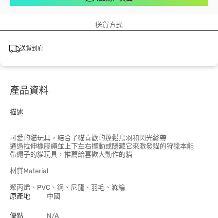
送貨方式
送貨到府
產品資料
描述
可愛的貓玩具，結合了貓喜歡的蓬鬆鳥羽和閃光絲帶
通過拉伸橡膠繩並上下左右擺動或隱藏它來激發貓的狩獵本能
帶繩子的貓玩具，推薦給喜歡大動作的貓
材質Material
聚丙烯、PVC、鋼、尼龍、羽毛、滌綸
原產地
中國
優點
N/A