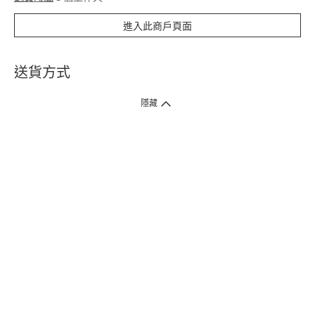
進入此商戶頁面
送貨方式
1. 送貨到府（受衛生署條例規管產品除外 ）
隱藏
訂單總額淨值滿$399免運費（商戶直送產品除外），選取「特快送」並於早
上9點至下午7點下單，最快30分鐘內送到​。
2. 門店取貨（商戶直送產品除外）
超過160間門市滿$50免費店取，選取「特快門店取貨」最快30分鐘可取貨。
3. 順豐智能櫃（受衛生署條例規管或商戶直送產品除外）
買滿$250免費順豐智能櫃自提點自取，服務範圍包括香港島、九龍、新界、
各大小屋邨、屋苑商場等。
4.內地跨境直郵
訂單總淨值滿$500免運費。