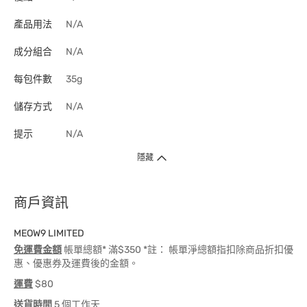
產品用法
N/A
成分組合
N/A
每包件數
35g
儲存方式
N/A
提示
N/A
隱藏
商戶資訊
MEOW9 LIMITED
免運費金額
帳單總額* 滿$350 *註： 帳單淨總額指扣除商品折扣優
惠、優惠券及運費後的金額。
運費
$80
送貨時間
5 個工作天