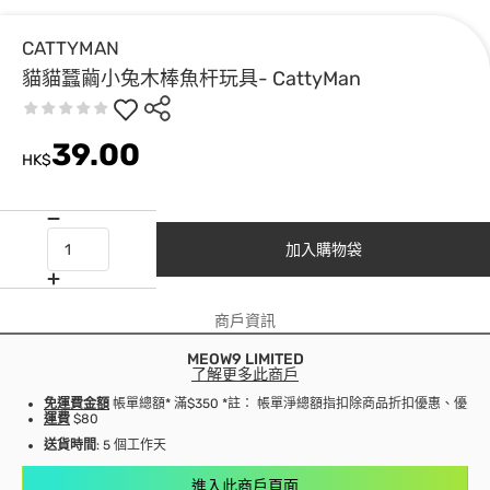
CATTYMAN
貓貓蠶繭小兔木棒魚杆玩具- CattyMan
39.00
HK$
加入購物袋
商戶資訊
MEOW9 LIMITED
了解更多此商戶
免運費金額
帳單總額* 滿$350 *註： 帳單淨總額指扣除商品折扣優惠、優
運費
$80
送貨時間
: 5 個工作天
進入此商戶頁面