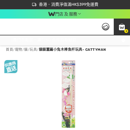
首次APP下單買滿$450 輸入 NEWAPP 即減$50
立即成為易賞錢會員盡享獨家優惠
香港．消費淨值滿HK$399免運費
門店 及 服務
0
免運費門市取貨，滿$250 合作自取點自取免運費，淨額消費滿$399，免費送貨上門！
首頁
/
寵物
/
貓
/
玩具
/
貓貓蠶繭小兔木棒魚杆玩具- CATTYMAN