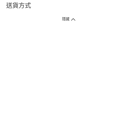
送貨方式
1. 送貨到府（受衛生署條例規管產品除外 ）
隱藏
訂單總額淨值滿$399免運費（商戶直送產品除外），選取「特快送」並於早
上9點至下午7點下單，最快30分鐘內送到​。
2. 門店取貨（商戶直送產品除外）
超過160間門市滿$50免費店取，選取「特快門店取貨」最快30分鐘可取貨。
3. 順豐智能櫃（受衛生署條例規管或商戶直送產品除外）
買滿$250免費順豐智能櫃自提點自取，服務範圍包括香港島、九龍、新界、
各大小屋邨、屋苑商場等。
4.內地跨境直郵
訂單總淨值滿$500免運費。