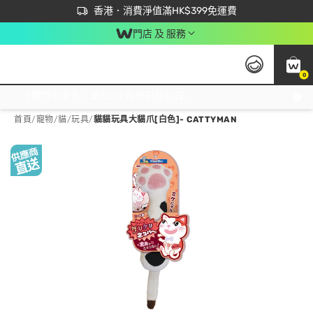
首次APP下單買滿$450 輸入 NEWAPP 即減$50
立即成為易賞錢會員盡享獨家優惠
香港．消費淨值滿HK$399免運費
門店 及 服務
0
免運費門市取貨，滿$250 合作自取點自取免運費，淨額消費滿$399，免費送貨上門！
首頁
/
寵物
/
貓
/
玩具
/
貓貓玩具大貓爪[白色]- CATTYMAN