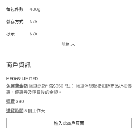
每包件數
400g
儲存方式
N/A
提示
N/A
隱藏
商戶資訊
MEOW9 LIMITED
免運費金額
帳單總額* 滿$350 *註： 帳單淨總額指扣除商品折扣優
惠、優惠券及運費後的金額。
運費
$80
送貨時間
5 個工作天
進入此商戶頁面