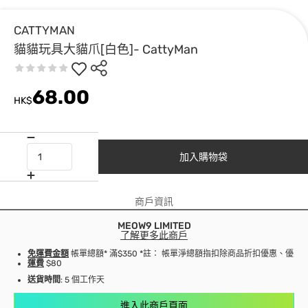
CATTYMAN
貓貓玩具大貓爪[白色]- CattyMan
68.00
HK$
加入購物袋
商戶資訊
MEOW9 LIMITED
了解更多此商戶
免運費金額
帳單總額* 滿$350 *註： 帳單淨總額指扣除商品折扣優惠、優
運費
$80
送貨時間
: 5 個工作天
進入此商戶頁面