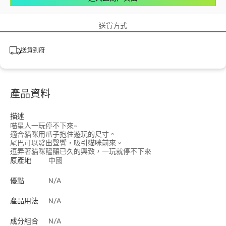
送貨方式
送貨到府
產品資料
描述
喵星人一玩停不下來~
適合貓咪用爪子抱住遊玩的尺寸。
尾巴可以發出聲響，吸引貓咪前來。
逗弄著貓咪醞釀已久的興致，一玩就停不下來
原產地
中國
優點
N/A
產品用法
N/A
成分組合
N/A