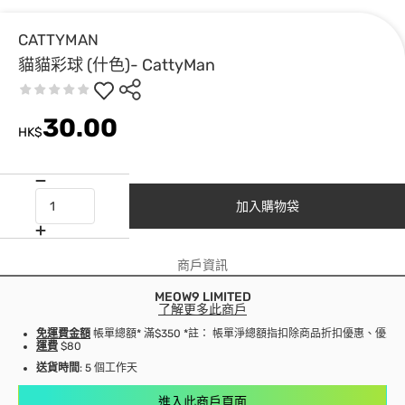
CATTYMAN
貓貓彩球 (什色)- CattyMan
30.00
HK$
加入購物袋
商戶資訊
MEOW9 LIMITED
了解更多此商戶
免運費金額
帳單總額* 滿$350 *註： 帳單淨總額指扣除商品折扣優惠、優
運費
$80
送貨時間
: 5 個工作天
進入此商戶頁面