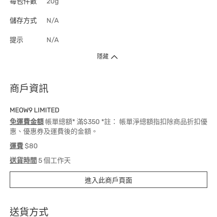
每包件數
20g
儲存方式
N/A
提示
N/A
隱藏
商戶資訊
MEOW9 LIMITED
免運費金額
帳單總額* 滿$350 *註： 帳單淨總額指扣除商品折扣優
惠、優惠券及運費後的金額。
運費
$80
送貨時間
5 個工作天
進入此商戶頁面
送貨方式