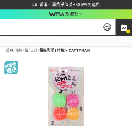
首次APP下單買滿$450 輸入 NEWAPP 即減$50
立即成為易賞錢會員盡享獨家優惠
香港．消費淨值滿HK$399免運費
門店 及 服務
0
免運費門市取貨，滿$250 合作自取點自取免運費，淨額消費滿$399，免費送貨上門！
首頁
/
寵物
/
貓
/
玩具
/
貓貓彩球 (什色)- CATTYMAN