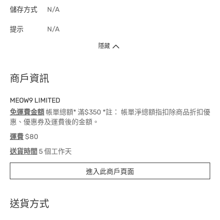
儲存方式
N/A
提示
N/A
隱藏
商戶資訊
MEOW9 LIMITED
免運費金額
帳單總額* 滿$350 *註： 帳單淨總額指扣除商品折扣優
惠、優惠券及運費後的金額。
運費
$80
送貨時間
5 個工作天
進入此商戶頁面
送貨方式