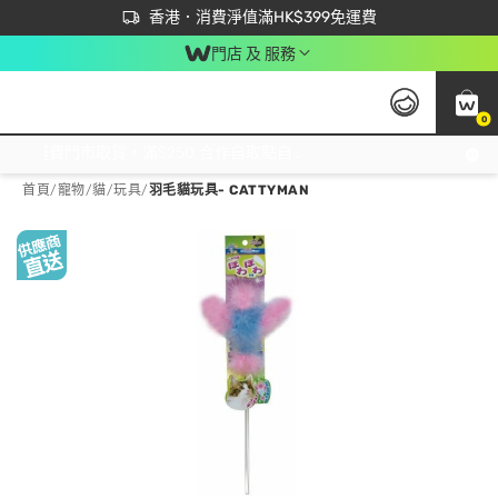
首次APP下單買滿$450 輸入 NEWAPP 即減$50
立即成為易賞錢會員盡享獨家優惠
香港．消費淨值滿HK$399免運費
門店 及 服務
0
免運費門市取貨，滿$250 合作自取點自取免運費，淨額消費滿$399，免費送貨上門！
首頁
/
寵物
/
貓
/
玩具
/
羽毛貓玩具- CATTYMAN