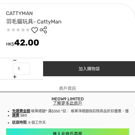
CATTYMAN
羽毛貓玩具- CattyMan
42.00
HK$
加入購物袋
商戶資訊
MEOW9 LIMITED
了解更多此商戶
免運費金額
帳單總額* 滿$350 *註： 帳單淨總額指扣除商品折扣優惠、優
運費
$80
送貨時間
: 5 個工作天
進入此商戶頁面