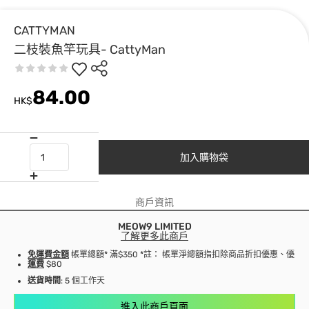
CATTYMAN
二枝裝魚竿玩具- CattyMan
84.00
HK$
加入購物袋
商戶資訊
MEOW9 LIMITED
了解更多此商戶
免運費金額
帳單總額* 滿$350 *註： 帳單淨總額指扣除商品折扣優惠、優
運費
$80
送貨時間
: 5 個工作天
進入此商戶頁面