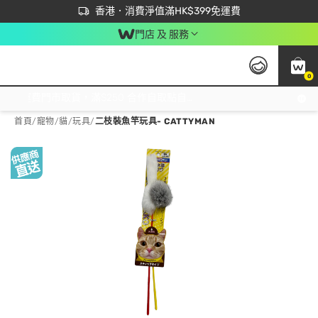
首次APP下單買滿$450 輸入 NEWAPP 即減$50
立即成為易賞錢會員盡享獨家優惠
香港．消費淨值滿HK$399免運費
門店 及 服務
0
免運費門市取貨，滿$250 合作自取點自取免運費，淨額消費滿$399，免費送貨上門！
首頁
/
寵物
/
貓
/
玩具
/
二枝裝魚竿玩具- CATTYMAN