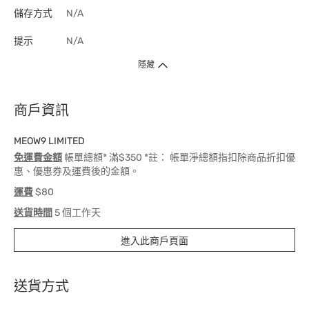
儲存方式
N/A
提示
N/A
隱藏
商戶資訊
MEOW9 LIMITED
免運費金額
帳單總額* 滿$350 *註： 帳單淨總額指扣除商品折扣優
惠、優惠券及運費後的金額。
運費
$80
送貨時間
5 個工作天
進入此商戶頁面
送貨方式