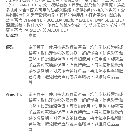
柔嫩布丁唇膏，質地輕盈柔滑，觸感舒適，易於推開，呈現柔霧
（SOFT-MATTE）妝效，模糊唇紋，營造自然柔和的漸層感。這款
多功能 2 合 1 配方可用於唇部與臉頰，提供飽和、持久的色彩。套
裝附贈迷你熊造型矽膠唇刷，輕鬆暈染產品，打造平滑自然的妝
效。富含 VITAMIN E、JOJOBA OIL 和 MEADOWFOAM SEED OIL，
深層滋養、鎖住水分，並有助於減少唇紋，使雙唇柔嫩、光滑、健
康。不含 PARABEN 與 ALCOHOL。
原產地
泰國
優點
旋開蓋子，使用指尖取適量產品，均勻塗抹於唇部或
臉頰。取出迷你熊矽膠唇刷，輕輕暈染，使色彩柔和
自然。如需加深色澤，可疊加使用。使用後，旋緊蓋
子並置於乾燥處保存。為保持衛生，每次使用後應清
潔矽膠唇刷，可先擦去多餘產品，再用溫水與溫和肥
皂清洗。避免陽光直射或高溫環境，以維持產品品
質。
產品用法
旋開蓋子，使用指尖取適量產品，均勻塗抹於唇部或
臉頰。取出迷你熊矽膠唇刷，輕輕暈染，使色彩柔和
自然。如需加深色澤，可疊加使用。使用後，旋緊蓋
子並置於乾燥處保存。為保持衛生，每次使用後應清
潔矽膠唇刷，可先擦去多餘產品，再用溫水與溫和肥
皂清洗。避免陽光直射或高溫環境，以維持產品品
質。