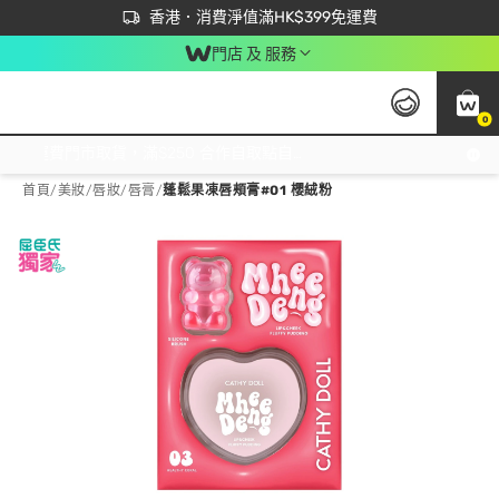
首次APP下單買滿$450 輸入 NEWAPP 即減$50
立即成為易賞錢會員盡享獨家優惠
香港．消費淨值滿HK$399免運費
門店 及 服務
0
免運費門市取貨，滿$250 合作自取點自取免運費，淨額消費滿$399，免費送貨上門！
首頁
/
美妝
/
唇妝
/
唇膏
/
蓬鬆果凍唇頰膏#01 櫻絨粉