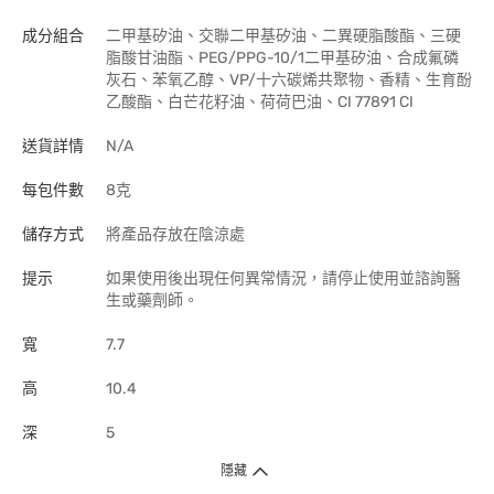
成分組合
二甲基矽油、交聯二甲基矽油、二異硬脂酸酯、三硬
脂酸甘油酯、PEG/PPG-10/1二甲基矽油、合成氟磷
灰石、苯氧乙醇、VP/十六碳烯共聚物、香精、生育酚
乙酸酯、白芒花籽油、荷荷巴油、CI 77891 CI
送貨詳情
N/A
每包件數
8克
儲存方式
將產品存放在陰涼處
提示
如果使用後出現任何異常情況，請停止使用並諮詢醫
生或藥劑師。
寬
7.7
高
10.4
深
5
隱藏