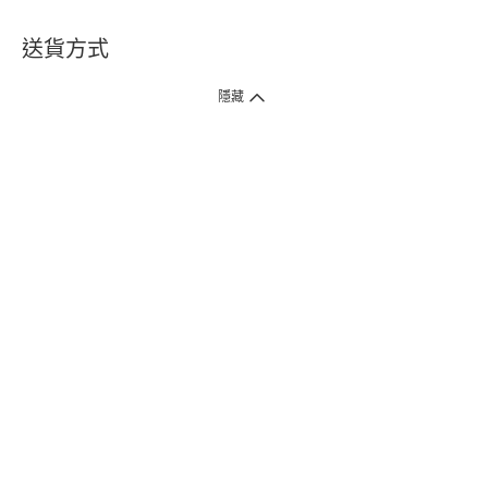
送貨方式
1. 送貨到府（受衛生署條例規管產品除外 ）
隱藏
訂單總額淨值滿$399免運費（商戶直送產品除外），選取「特快送」並於早
上9點至下午7點下單，最快30分鐘內送到​。
2. 門店取貨（商戶直送產品除外）
超過160間門市滿$50免費店取，選取「特快門店取貨」最快30分鐘可取貨。
3. 順豐智能櫃（受衛生署條例規管或商戶直送產品除外）
買滿$250免費順豐智能櫃自提點自取，服務範圍包括香港島、九龍、新界、
各大小屋邨、屋苑商場等。
4.內地跨境直郵
訂單總淨值滿$500免運費。