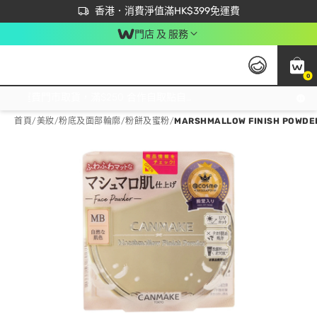
首次APP下單買滿$450 輸入 NEWAPP 即減$50
立即成為易賞錢會員盡享獨家優惠
香港．消費淨值滿HK$399免運費
門店 及 服務
0
免運費門市取貨，滿$250 合作自取點自取免運費，淨額消費滿$399，免費送貨上門！
首頁
/
美妝
/
粉底及面部輪廓
/
粉餅及蜜粉
/
MARSHMALLOW FINISH POWDE