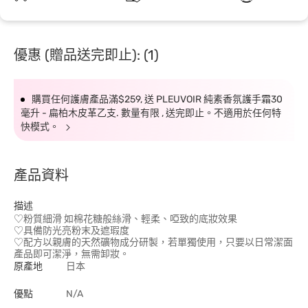
優惠 (贈品送完即止): (1)
購買任何護膚產品滿$259, 送 PLEUVOIR 純素香氛護手霜30
毫升 - 扁柏木皮革乙支. 數量有限 , 送完即止。不適用於任何特
快模式。
產品資料
描述
♡粉質細滑 如棉花糖般絲滑、輕柔、啞致的底妝效果
♡具備防光亮粉末及遮瑕度
♡配方以親膚的天然礦物成分研製，若單獨使用，只要以日常潔面
產品即可潔淨，無需卸妝。
原產地
日本
優點
N/A