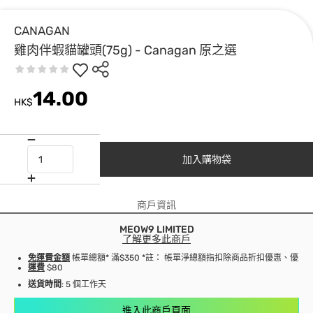
CANAGAN
雞肉伴蝦貓罐頭(75g) - Canagan 原之選
14.00
HK$
加入購物袋
商戶資訊
MEOW9 LIMITED
了解更多此商戶
免運費金額
帳單總額* 滿$350 *註： 帳單淨總額指扣除商品折扣優惠、優
運費
$80
送貨時間
: 5 個工作天
進入此商戶頁面