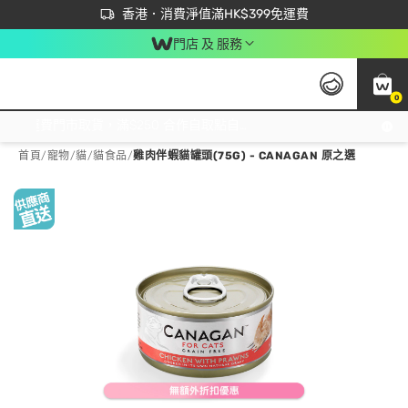
首次APP下單買滿$450 輸入 NEWAPP 即減$50
立即成為易賞錢會員盡享獨家優惠
香港．消費淨值滿HK$399免運費
門店 及 服務
0
免運費門市取貨，滿$250 合作自取點自取免運費，淨額消費滿$399，免費送貨上門！
首頁
/
寵物
/
貓
/
貓食品
/
雞肉伴蝦貓罐頭(75G) - CANAGAN 原之選