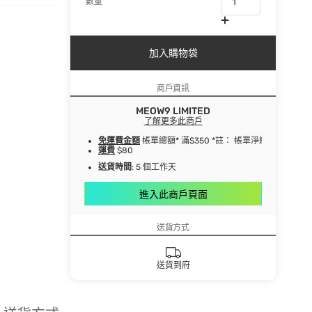
數量
加入購物袋
商戶資訊
MEOW9 LIMITED
了解更多此商戶
免運費金額
帳單總額* 滿$350 *註： 帳單淨總額指扣
運費
$80
送貨時間
: 5 個工作天
進入此商戶頁面
送貨方式
送貨到府