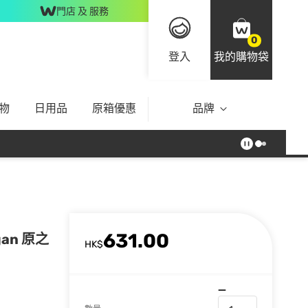
門店 及 服務
0
登入
我的購物袋
物
日用品
原箱優惠
品牌
631.00
an 原之
HK$