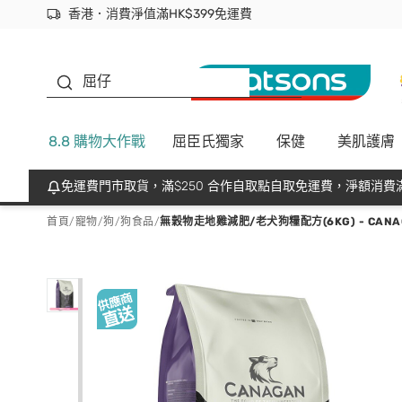
香港．消費淨值滿HK$399免運費
立即成為易賞錢會員盡享獨家優惠
首次APP下單買滿$450 輸入 NEWAPP 即減$50
生蠔BB
屈仔
8.8 購物大作戰
屈臣氏獨家
保健
美肌護膚
免運費門市取貨，滿$250 合作自取點自取免運費，淨額消費滿
首頁
/
寵物
/
狗
/
狗食品
/
無穀物走地雞減肥/老犬狗糧配方(6KG) - CANA