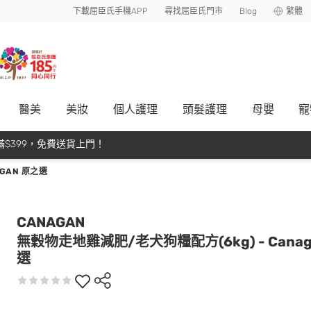
下載屈臣氏手機APP
尋找屈臣氏門市
Blog
繁體
醫美
美妝
個人護理
頭髮護理
母嬰
寵
$399，免費送貨上門！
GAN 原之選
CANAGAN
無穀物走地雞減肥/老犬狗糧配方(6kg) - Canag
選