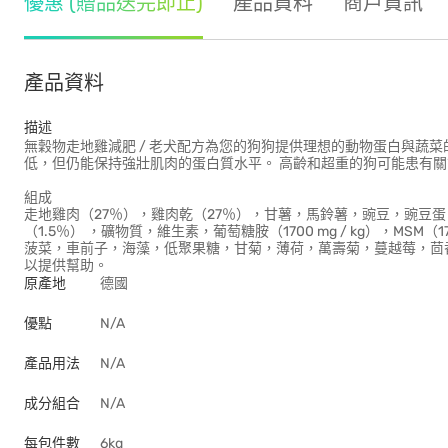
優惠 (贈品送完即止)
產品資料
商戶資訊
產品資料
描述
無穀物走地雞減肥 / 老犬配方為您的狗狗提供理想的動物蛋白與蔬
低，但仍能保持強壯肌肉的蛋白質水平。 高齡和超重的狗可能患有
組成
走地雞肉（27％），雞肉乾（27％），甘薯，馬鈴薯，豌豆，豌豆蛋
（1.5％） ，礦物質，維生素，葡萄糖胺（1700 mg / kg），MSM（17
菠菜，車前子，海藻，低聚果糖，甘菊，薄荷，萬壽菊，蔓越莓，茴香 ＆
以提供幫助。
原產地
德國
優點
N/A
產品用法
N/A
成分組合
N/A
每包件數
6kg