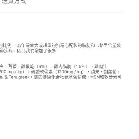
送貨方式
菜的比例。 為年齡較大或超重的狗精心配製的脂肪和卡路里含量較
關節疾病，因此我們增加了很多
白，苜蓿，雞蛋乾（3％），雞肉脂肪（1.5％），雞肉汁
00 mg / kg），硫酸軟骨素（1200mg / kg），蘋果，胡蘿蔔，
Fenugreek。關節健康化合物氨基葡萄糖，MSM和軟骨素可