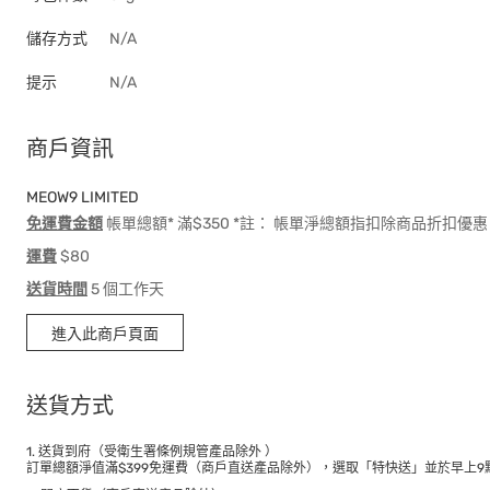
儲存方式
N/A
提示
N/A
商戶資訊
MEOW9 LIMITED
免運費金額
帳單總額* 滿$350 *註： 帳單淨總額指扣除商品折扣
運費
$80
送貨時間
5 個工作天
進入此商戶頁面
送貨方式
1. 送貨到府（受衛生署條例規管產品除外 ）
訂單總額淨值滿$399免運費（商戶直送產品除外），選取「特快送」並於早上9點