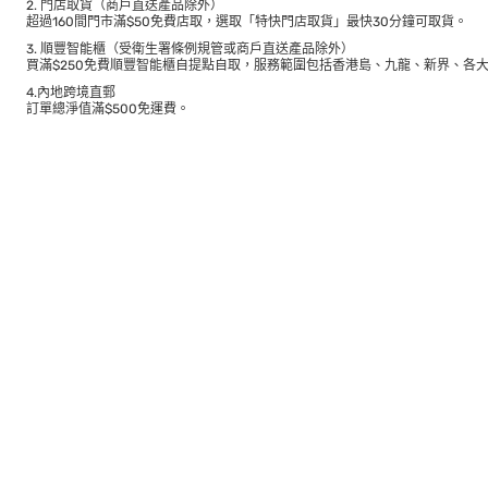
2. 門店取貨（商戶直送產品除外）
超過160間門市滿$50免費店取，選取「特快門店取貨」最快30分鐘可取貨。
3. 順豐智能櫃（受衛生署條例規管或商戶直送產品除外）
買滿$250免費順豐智能櫃自提點自取，服務範圍包括香港島、九龍、新界、各
4.內地跨境直郵
訂單總淨值滿$500免運費。