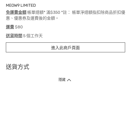
MEOW9 LIMITED
免運費金額
帳單總額* 滿$350 *註： 帳單淨總額指扣除商品折扣優
惠、優惠券及運費後的金額。
運費
$80
送貨時間
5 個工作天
進入此商戶頁面
送貨方式
1. 送貨到府（受衛生署條例規管產品除外 ）
隱藏
訂單總額淨值滿$399免運費（商戶直送產品除外），選取「特快送」並於早
上9點至下午7點下單，最快30分鐘內送到​。
2. 門店取貨（商戶直送產品除外）
超過160間門市滿$50免費店取，選取「特快門店取貨」最快30分鐘可取貨。
3. 順豐智能櫃（受衛生署條例規管或商戶直送產品除外）
買滿$250免費順豐智能櫃自提點自取，服務範圍包括香港島、九龍、新界、
各大小屋邨、屋苑商場等。
4.內地跨境直郵
訂單總淨值滿$500免運費。