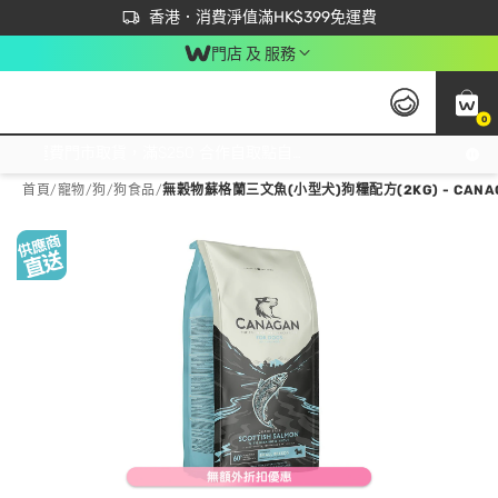
首次APP下單買滿$450 輸入 NEWAPP 即減$50
立即成為易賞錢會員盡享獨家優惠
香港．消費淨值滿HK$399免運費
門店 及 服務
0
免運費門市取貨，滿$250 合作自取點自取免運費，淨額消費滿$399，免費送貨上門！
首頁
/
寵物
/
狗
/
狗食品
/
無穀物蘇格蘭三文魚(小型犬)狗糧配方(2KG) - CANA