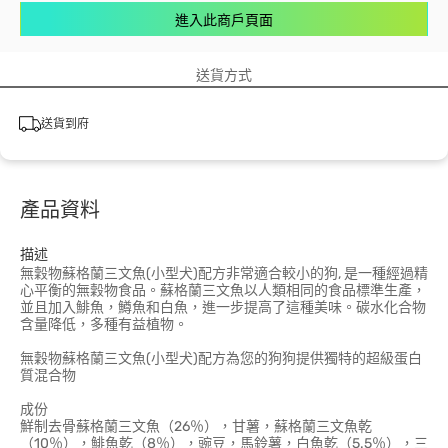
進入此商戶頁面
送貨方式
送貨到府
產品資料
描述
無穀物蘇格蘭三文魚(小型犬)配方非常適合較小的狗, 是一種經過精
心平衡的無穀物食品。蘇格蘭三文魚以人類相同的食品標準生產，
並且加入鯡魚，鱒魚和白魚，進一步提高了這種美味。碳水化合物
含量降低，多種有益植物。
無穀物蘇格蘭三文魚(小型犬)配方為您的狗狗提供獨特的超級蛋白
質混合物
成份
鮮制去骨蘇格蘭三文魚（26％），甘薯，蘇格蘭三文魚乾
（10％），鯡魚乾（8％），豌豆，馬鈴薯，白魚乾（5.5％），三