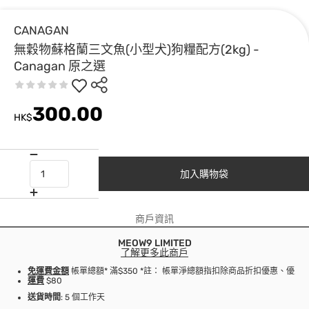
CANAGAN
無穀物蘇格蘭三文魚(小型犬)狗糧配方(2kg) -
Canagan 原之選
300.00
HK$
加入購物袋
商戶資訊
MEOW9 LIMITED
了解更多此商戶
免運費金額
帳單總額* 滿$350 *註： 帳單淨總額指扣除商品折扣優惠、優
運費
$80
送貨時間
: 5 個工作天