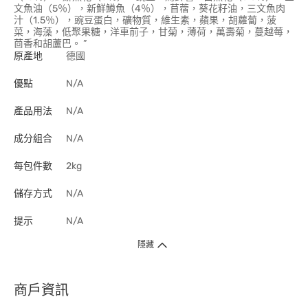
文魚油（5％），新鮮鱒魚（4％），苜蓿，葵花籽油，三文魚肉
汁（1.5％），豌豆蛋白，礦物質，維生素，蘋果，胡蘿蔔，菠
菜，海藻，低聚果糖，洋車前子，甘菊，薄荷，萬壽菊，蔓越莓，
茴香和胡蘆巴。 ”
原產地
德國
優點
N/A
產品用法
N/A
成分組合
N/A
每包件數
2kg
儲存方式
N/A
提示
N/A
隱藏
商戶資訊