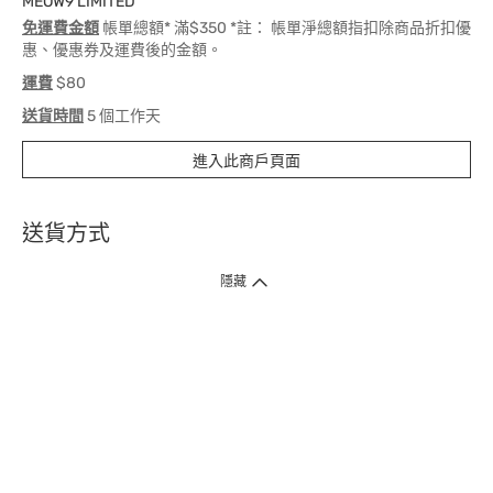
MEOW9 LIMITED
免運費金額
帳單總額* 滿$350 *註： 帳單淨總額指扣除商品折扣優
惠、優惠券及運費後的金額。
運費
$80
送貨時間
5 個工作天
進入此商戶頁面
送貨方式
1. 送貨到府（受衛生署條例規管產品除外 ）
隱藏
訂單總額淨值滿$399免運費（商戶直送產品除外），選取「特快送」並於早
上9點至下午7點下單，最快30分鐘內送到​。
2. 門店取貨（商戶直送產品除外）
超過160間門市滿$50免費店取，選取「特快門店取貨」最快30分鐘可取貨。
3. 順豐智能櫃（受衛生署條例規管或商戶直送產品除外）
買滿$250免費順豐智能櫃自提點自取，服務範圍包括香港島、九龍、新界、
各大小屋邨、屋苑商場等。
4.內地跨境直郵
訂單總淨值滿$500免運費。