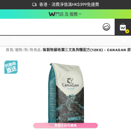
首次APP下單買滿$450 輸入 NEWAPP 即減$50
立即成為易賞錢會員盡享獨家優惠
香港．消費淨值滿HK$399免運費
門店 及 服務
0
免運費門市取貨，滿$250 合作自取點自取免運費，淨額消費滿$399，免費送貨上門！
首頁
/
寵物
/
狗
/
狗食品
/
無穀物蘇格蘭三文魚狗糧配方(12KG) - CANAGAN 