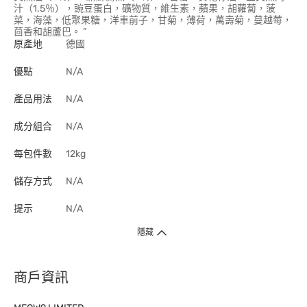
汁（1.5％），豌豆蛋白，礦物質，維生素，蘋果，胡蘿蔔，菠
菜，海藻，低聚果糖，洋車前子，甘菊，薄荷，萬壽菊，蔓越莓，
茴香和胡蘆巴。 ”
原產地
德國
優點
N/A
產品用法
N/A
成分組合
N/A
每包件數
12kg
儲存方式
N/A
提示
N/A
隱藏
商戶資訊