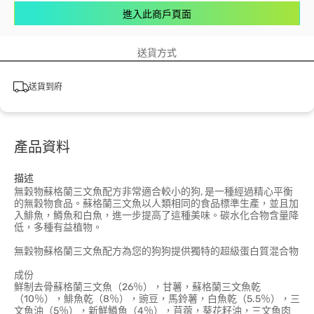
進入此商戶頁面
送貨方式
送貨到府
產品資料
描述
無穀物蘇格蘭三文魚配方非常適合較小的狗, 是一種經過精心平衡
的無穀物食品。蘇格蘭三文魚以人類相同的食品標準生產，並且加
入鯡魚，鱒魚和白魚，進一步提高了這種美味。碳水化合物含量降
低，多種有益植物。
無穀物蘇格蘭三文魚配方為您的狗狗提供獨特的超級蛋白質混合物
成份
鮮制去骨蘇格蘭三文魚（26％），甘薯，蘇格蘭三文魚乾
（10％），鯡魚乾（8％），豌豆，馬鈴薯，白魚乾（5.5％），三
文魚油（5％），新鮮鱒魚（4％），苜蓿，葵花籽油，三文魚肉