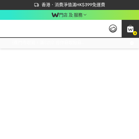
首次APP下單買滿$450 輸入 NEWAPP 即減$50
立即成為易賞錢會員盡享獨家優惠
香港．消費淨值滿HK$399免運費
門店 及 服務
0
免運費門市取貨，滿$250 合作自取點自取免運費，淨額消費滿$399，免費送貨上門！