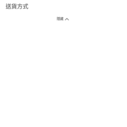
送貨方式
1. 送貨到府（受衛生署條例規管產品除外 ）
隱藏
訂單總額淨值滿$399免運費（商戶直送產品除外），選取「特快送」並於早
上9點至下午7點下單，最快30分鐘內送到​。
2. 門店取貨（商戶直送產品除外）
超過160間門市滿$50免費店取，選取「特快門店取貨」最快30分鐘可取貨。
3. 順豐智能櫃（受衛生署條例規管或商戶直送產品除外）
買滿$250免費順豐智能櫃自提點自取，服務範圍包括香港島、九龍、新界、
各大小屋邨、屋苑商場等。
4.內地跨境直郵
訂單總淨值滿$500免運費。