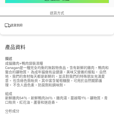
送貨方式
送貨到府
產品資料
描述
成貓雞肉+鴨肉袋裝濕糧
Canagan是一種完全均衡的無穀物食品，含有新鮮的雞肉，鴨肉和
螯合的礦物質。 為成年貓做有益健康，美味又營養的餐點。 自然
地，我們的食材每天都是新鮮的，並且對我們的特殊朋友充滿愛
意。 包含綠色唇貽貝，其中富含葡萄糖胺，可用於自然關節護
理。 不含人造色素，防腐劑和調味劑。
組成
新鮮雞肉54％，新鮮鴨肉26％，雞肉湯，蔓越莓1％，礦物質，青
口貽貝，紅花油，蘆薈和迷迭香。
分析成分