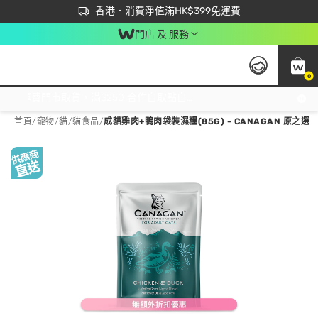
首次APP下單買滿$450 輸入 NEWAPP 即減$50
立即成為易賞錢會員盡享獨家優惠
香港．消費淨值滿HK$399免運費
門店 及 服務
0
免運費門市取貨，滿$250 合作自取點自取免運費，淨額消費滿$399，免費送貨上門！
首頁
/
寵物
/
貓
/
貓食品
/
成貓雞肉+鴨肉袋裝濕糧(85G) - CANAGAN 原之選