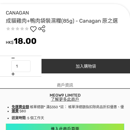
CANAGAN
成貓雞肉+鴨肉袋裝濕糧(85g) - Canagan 原之選
18.00
HK$
加入購物袋
商戶資訊
MEOW9 LIMITED
了解更多此商戶
免運費金額
帳單總額* 滿$350 *註： 帳單淨總額指扣除商品折扣優惠、優
運費
$80
送貨時間
: 5 個工作天
進入此商戶頁面