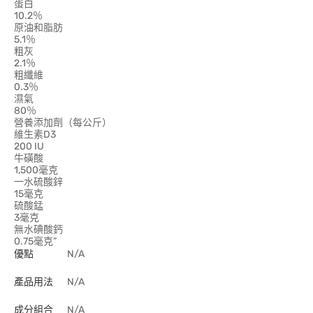
蛋白
10.2％
原油和脂肪
5.1％
粗灰
2.1％
粗纖維
0.3％
濕氣
80％
營養添加劑（每公斤）
維生素D3
200 IU
牛磺酸
1,500毫克
一水硫酸鋅
15毫克
硫酸錳
3毫克
無水碘酸鈣
0.75毫克”
優點
N/A
產品用法
N/A
成分組合
N/A