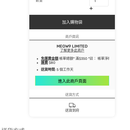
數量
加入購物袋
商戶資訊
MEOW9 LIMITED
了解更多此商戶
免運費金額
帳單總額* 滿$350 *註： 帳單淨總額指扣
運費
$80
送貨時間
: 5 個工作天
進入此商戶頁面
送貨方式
送貨到府