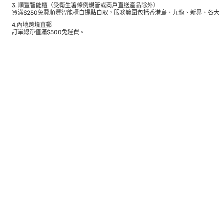
3. 順豐智能櫃（受衛生署條例規管或商戶直送產品除外）
買滿$250免費順豐智能櫃自提點自取，服務範圍包括香港島、九龍、新界、各
4.內地跨境直郵
訂單總淨值滿$500免運費。