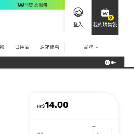
門店 及 服務
0
登入
我的購物袋
物
日用品
原箱優惠
品牌
14.00
HK$