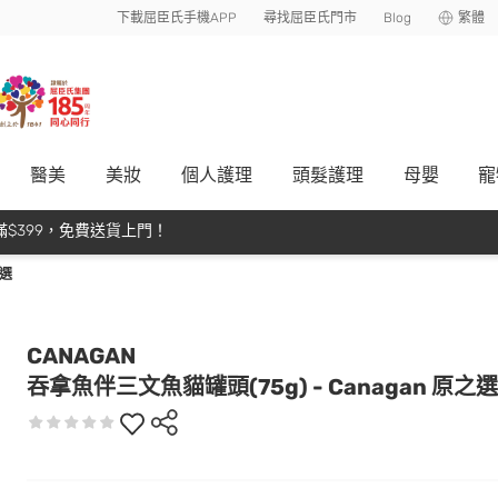
下載屈臣氏手機APP
尋找屈臣氏門市
Blog
繁體
醫美
美妝
個人護理
頭髮護理
母嬰
寵
$399，免費送貨上門！
之選
CANAGAN
吞拿魚伴三文魚貓罐頭(75g) - Canagan 原之選