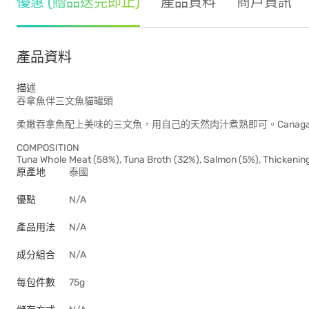
優惠 (贈品送完即止)
產品資料
商戶資訊
產品資料
描述
吞拿魚伴三文魚貓罐頭
柔嫩吞拿魚配上美味的三文魚，用自己的天然肉汁煮熟即可。Cana
COMPOSITION
Tuna Whole Meat (58%), Tuna Broth (32%), Salmon (5%), Thickening 
原產地
泰國
優點
N/A
產品用法
N/A
成分組合
N/A
每包件數
75g