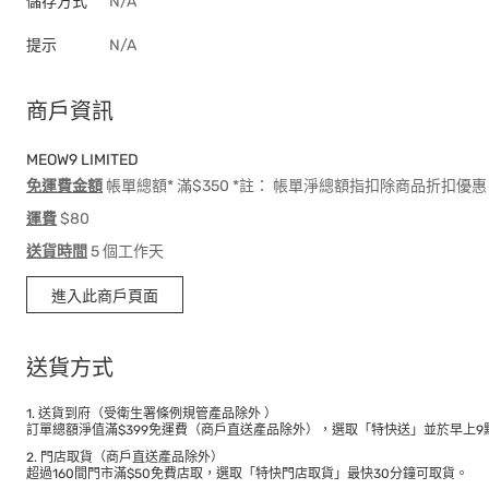
儲存方式
N/A
提示
N/A
商戶資訊
MEOW9 LIMITED
免運費金額
帳單總額* 滿$350 *註： 帳單淨總額指扣除商品折扣
運費
$80
送貨時間
5 個工作天
進入此商戶頁面
送貨方式
1. 送貨到府（受衛生署條例規管產品除外 ）
訂單總額淨值滿$399免運費（商戶直送產品除外），選取「特快送」並於早上9點
2. 門店取貨（商戶直送產品除外）
超過160間門市滿$50免費店取，選取「特快門店取貨」最快30分鐘可取貨。