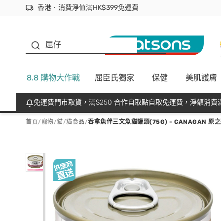
香港．消費淨值滿HK$399免運費
立即成為易賞錢會員盡享獨家優惠
首次APP下單買滿$450 輸入 NEWAPP 即減$50
生蠔BB
屈仔
8.8 購物大作戰
屈臣氏獨家
保健
美肌護膚
免運費門市取貨，滿$250 合作自取點自取免運費，淨額消費滿
首頁
/
寵物
/
貓
/
貓食品
/
吞拿魚伴三文魚貓罐頭(75G) - CANAGAN 原