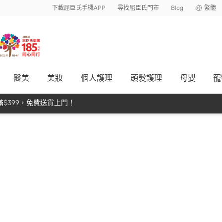
下載屈臣氏手機APP
尋找屈臣氏門市
Blog
繁體
醫美
美妝
個人護理
頭髮護理
母嬰
寵
$399，免費送貨上門！