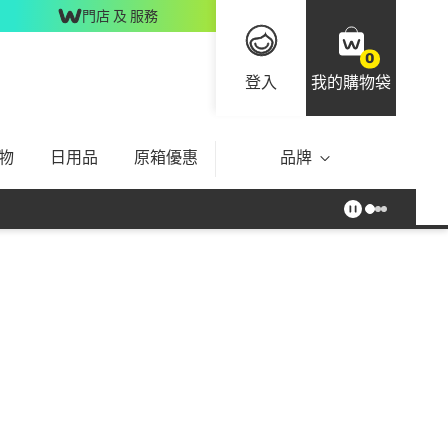
門店 及 服務
0
登入
我的購物袋
物
日用品
原箱優惠
品牌