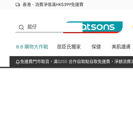
香港．消費淨值滿HK$399免運費
立即成為易賞錢會員盡享獨家優惠
首次APP下單買滿$450 輸入 NEWAPP 即減$50
生蠔BB
屈仔
8.8 購物大作戰
屈臣氏獨家
保健
美肌護膚
免運費門市取貨，滿$250 合作自取點自取免運費，淨額消費滿