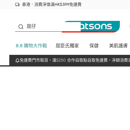
香港．消費淨值滿HK$399免運費
立即成為易賞錢會員盡享獨家優惠
首次APP下單買滿$450 輸入 NEWAPP 即減$50
生蠔BB
屈仔
8.8 購物大作戰
屈臣氏獨家
保健
美肌護膚
免運費門市取貨，滿$250 合作自取點自取免運費，淨額消費滿