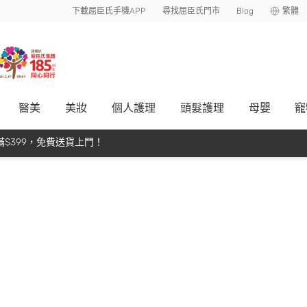
下載屈臣氏手機APP
尋找屈臣氏門市
Blog
繁體
醫美
美妝
個人護理
頭髮護理
母嬰
寵
$399，免費送貨上門！