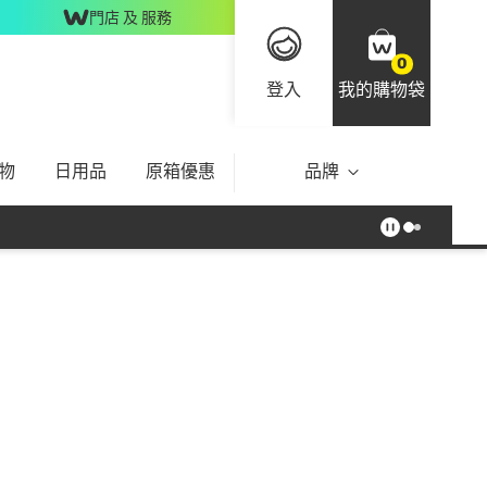
門店 及 服務
0
登入
我的購物袋
物
日用品
原箱優惠
品牌