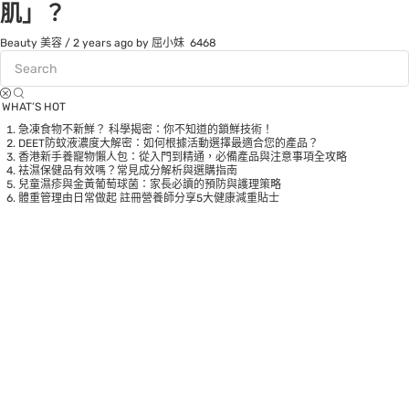
肌」？
Beauty 美容
/
2 years ago
by 屈小妹
6468
WHAT’S HOT
急凍食物不新鮮？ 科學揭密：你不知道的鎖鮮技術！
DEET防蚊液濃度大解密：如何根據活動選擇最適合您的產品？
香港新手養寵物懶人包：從入門到精通，必備產品與注意事項全攻略
袪濕保健品有效嗎？常見成分解析與選購指南
兒童濕疹與金黃葡萄球菌：家長必讀的預防與護理策略
體重管理由日常做起 註冊營養師分享5大健康減重貼士