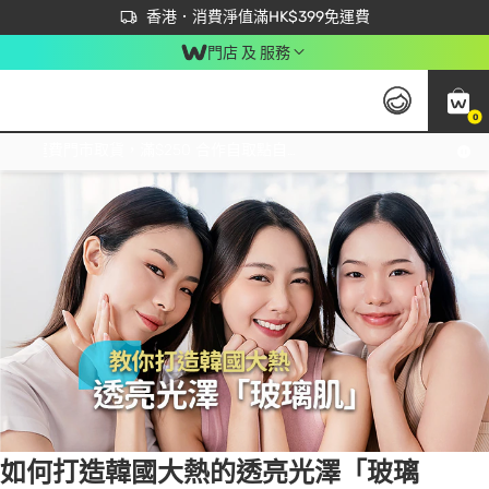
首次APP下單買滿$450 輸入 NEWAPP 即減$50
立即成為易賞錢會員盡享獨家優惠
香港．消費淨值滿HK$399免運費
門店 及 服務
0
Tag:
韓國美容
1 item(s) found
免運費門市取貨，滿$250 合作自取點自取免運費，淨額消費滿$399，免費送貨上門！
如何打造韓國大熱的透亮光澤「玻璃