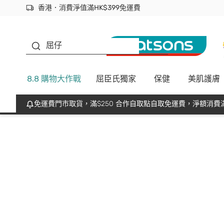
香港．消費淨值滿HK$399免運費
立即成為易賞錢會員盡享獨家優惠
首次APP下單買滿$450 輸入 NEWAPP 即減$50
生蠔BB
屈仔
8.8 購物大作戰
屈臣氏獨家
保健
美肌護膚
免運費門市取貨，滿$250 合作自取點自取免運費，淨額消費滿