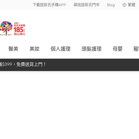
下載屈臣氏手機APP
尋找屈臣氏門市
Blog
繁體
醫美
美妝
個人護理
頭髮護理
母嬰
寵
$399，免費送貨上門！