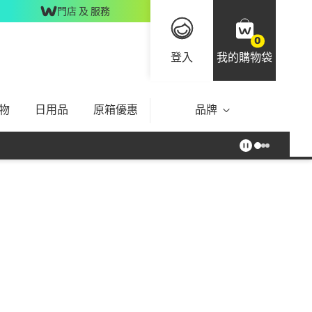
門店 及 服務
0
登入
我的購物袋
物
日用品
原箱優惠
品牌