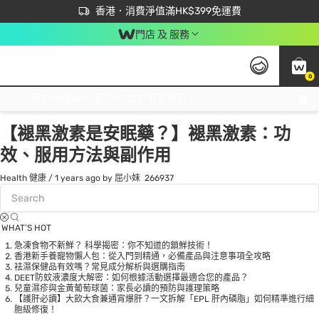
首次APP下單買滿$450 輸入 NEWAPP 即減$50
立即成為易賞錢會員盡享獨家優惠
香港．消費淨值滿HK$399免運費
門店 及 服務
0
Tag:
褪黑激素
1 item(s) found
免運費門市取貨，滿$250 合作自取點自取免運費，淨額消費滿$399，免費送貨上門！
【褪黑激素是安眠藥？】褪黑激素：功
效、服用方法與副作用
Health 健康
/
1 years ago
by 屈小妹
266937
WHAT’S HOT
急凍食物不新鮮？ 科學揭密：你不知道的鎖鮮技術！
香港新手養寵物懶人包：從入門到精通，必備產品與注意事項全攻略
袪濕保健品有效嗎？常見成分解析與選購指南
DEET防蚊液濃度大解密：如何根據活動選擇最適合您的產品？
兒童濕疹與金黃葡萄球菌：家長必讀的預防與護理策略
【護肝必讀】大飲大食兼通宵爆肝？一文拆解「EPL 肝內磷脂」如何精準進行細
胞級修復！