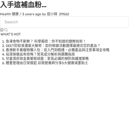
入手這補血粉…
Health 健康
/
3 years ago
by 屈小妹
29562
WHAT’S HOT
急凍食物不新鮮？ 科學揭密：你不知道的鎖鮮技術！
DEET防蚊液濃度大解密：如何根據活動選擇最適合您的產品？
香港新手養寵物懶人包：從入門到精通，必備產品與注意事項全攻略
袪濕保健品有效嗎？常見成分解析與選購指南
兒童濕疹與金黃葡萄球菌：家長必讀的預防與護理策略
體重管理由日常做起 註冊營養師分享5大健康減重貼士