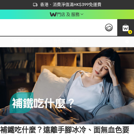
首次APP下單買滿$450 輸入 NEWAPP 即減$50
立即成為易賞錢會員盡享獨家優惠
香港．消費淨值滿HK$399免運費
門店 及 服務
0
Tag:
補鐵
1 item(s) found
免運費門市取貨，滿$250 合作自取點自取免運費，淨額消費滿$399，免費送貨上門！
補鐵吃什麼？遠離手腳冰冷、面無血色要