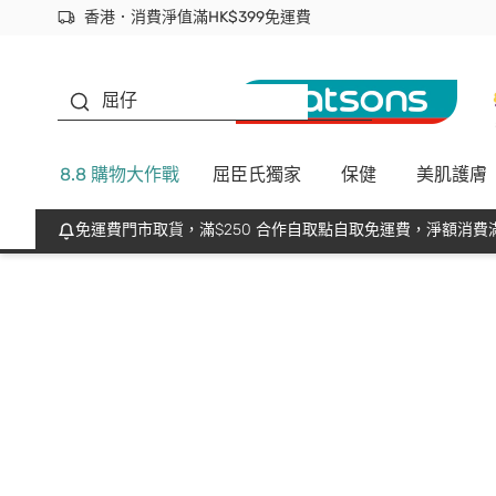
香港．消費淨值滿HK$399免運費
立即成為易賞錢會員盡享獨家優惠
首次APP下單買滿$450 輸入 NEWAPP 即減$50
生蠔BB
屈仔
8.8 購物大作戰
屈臣氏獨家
保健
美肌護膚
免運費門市取貨，滿$250 合作自取點自取免運費，淨額消費滿