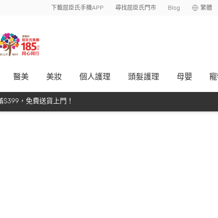
下載屈臣氏手機APP
尋找屈臣氏門市
Blog
繁體
醫美
美妝
個人護理
頭髮護理
母嬰
寵
$399，免費送貨上門！