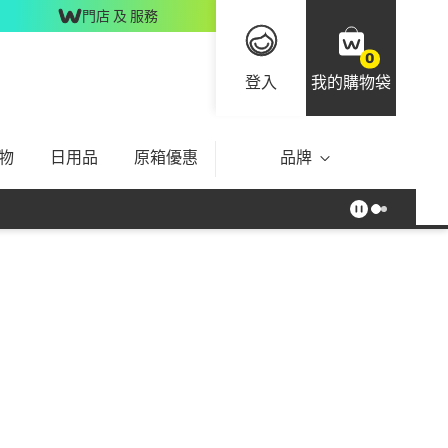
門店 及 服務
0
登入
我的購物袋
物
日用品
原箱優惠
品牌