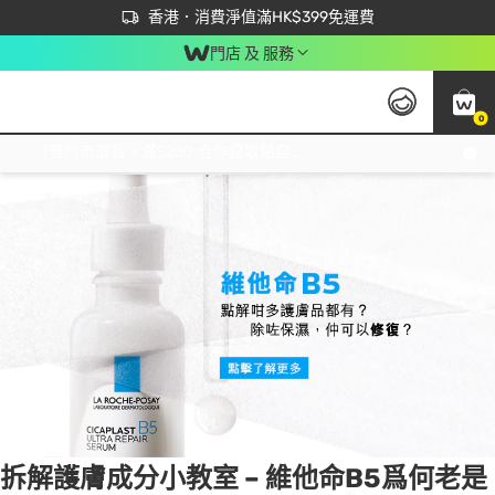
首次APP下單買滿$450 輸入 NEWAPP 即減$50
立即成為易賞錢會員盡享獨家優惠
香港．消費淨值滿HK$399免運費
門店 及 服務
0
Tag:
維他命b5
1 item(s) found
免運費門市取貨，滿$250 合作自取點自取免運費，淨額消費滿$399，免費送貨上門！
拆解護膚成分小教室 – 維他命B5爲何老是