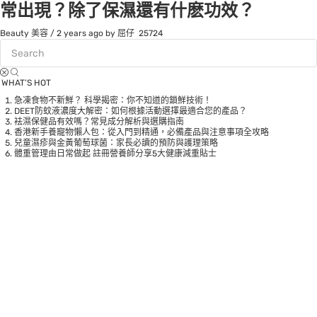
常出現？除了保濕還有什麽功效？
Beauty 美容
/
2 years ago
by 屈仔
25724
WHAT’S HOT
急凍食物不新鮮？ 科學揭密：你不知道的鎖鮮技術！
DEET防蚊液濃度大解密：如何根據活動選擇最適合您的產品？
袪濕保健品有效嗎？常見成分解析與選購指南
香港新手養寵物懶人包：從入門到精通，必備產品與注意事項全攻略
兒童濕疹與金黃葡萄球菌：家長必讀的預防與護理策略
體重管理由日常做起 註冊營養師分享5大健康減重貼士