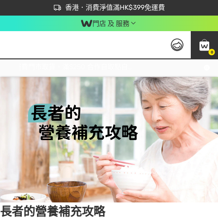
首次APP下單買滿$450 輸入 NEWAPP 即減$50
立即成為易賞錢會員盡享獨家優惠
香港．消費淨值滿HK$399免運費
門店 及 服務
0
Tag:
維他命
4 item(s) found
免運費門市取貨，滿$250 合作自取點自取免運費，淨額消費滿$399，免費送貨上門！
長者的營養補充攻略